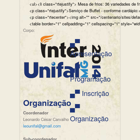
<ul><li class="rtejustify"> Mesa de frios: 36 variedades de fr
<p class="rtejustify">Serviço de Buffet - conforme cardápio:<
<p class="rtecenter"><img alt="" src="/centenario/sites/d
<table border="1" cellpadding="1" cellspacing="1" style="wid
Corpo:
▄▀
Apresentação
▄▀
Programação
▄▀ Inscrição
Organização
▄▀
Coordenador
Organização
Leonardo César Carvalho
leounifal@gmail.com
Sub-coordenador