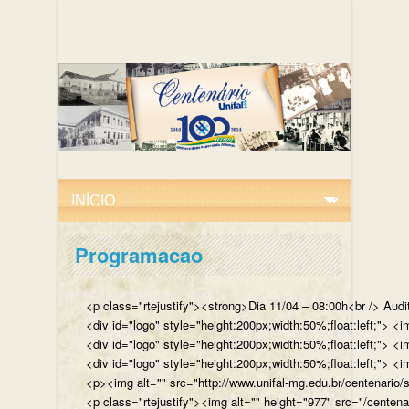
Programacao
<p class="rtejustify"><strong>Dia 11/04 – 08:00h<br /> Aud
<div id="logo" style="height:200px;width:50%;float:left;"
<div id="logo" style="height:200px;width:50%;float:left;"> 
<div id="logo" style="height:200px;width:50%;float:left;">
<p><img alt="" src="http://www.unifal-mg.edu.br/centenario/
<p class="rtejustify"><img alt="" height="977" src="/cent