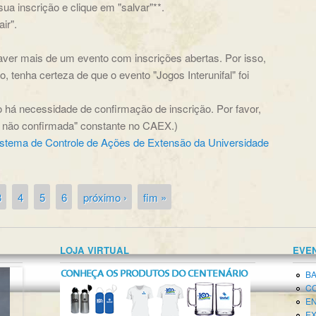
ua inscrição e clique em "salvar"**.
ir".
haver mais de um evento com inscrições abertas. Por isso,
, tenha certeza de que o evento "Jogos Interunifal" foi
não há necessidade de confirmação de inscrição. Por favor,
o não confirmada" constante no CAEX.)
istema de Controle de Ações de Extensão da Universidade
3
4
5
6
próximo ›
fim »
LOJA VIRTUAL
EVE
BA
CO
EN
EX