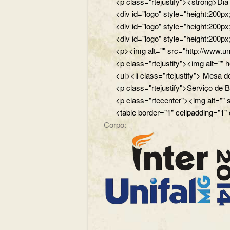
<p class="rtejustify"><strong>Di
<div id="logo" style="height:200
<div id="logo" style="height:200p
<div id="logo" style="height:200p
<p><img alt="" src="http://www.un
<p class="rtejustify"><img alt="
<ul><li class="rtejustify"> Mesa de
<p class="rtejustify">Serviço de B
<p class="rtecenter"><img alt=""
<table border="1" cellpadding="1"
Corpo: