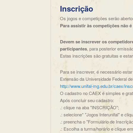
Inscrição
Os jogos e competições serão abertos
Para assistir às competições não é 
Devem se inscrever os competidores
participantes
, para posterior emissão
Estas inscrições são gratuitas e esta
Para se inscrever, é necessário est
Extensão da Universidade Federal de
http://www.unifal-mg.edu.br/caex/insc
O cadastro no CAEX é simples e gratu
Após concluir seu cadastro:
.: clique na aba "INSCRIÇÃO";
.: selecione* "Jogos Interunifal" e cli
.: preencha o "Formulário de Inscriçã
.: Escolha a turma/horário e clique 