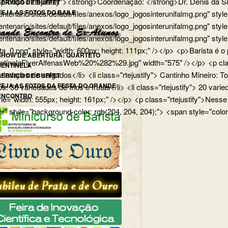
p> <p class="rtejustify"><strong>Coordenação: </strong>Dr. Dênis d
SERVIÇO DE BUFFET
VEJA AS FOTOS DO BAILE
edu.br/centenario/sites/default/files/anexos/logo_jogosinterunifa
.br/centenario/sites/default/files/anexos/logo_jogosinterunifalmg.p
u.br/centenario/sites/default/files/anexos/logo_jogosinterunifalmg.
rista_0.png" style="width: 600px; height: 111px;" /></p> <p>Barista
SHOW DE ABERTURA: QUARTETO
uartetoSentinelaFlyerAlfenasWeb%20%282%29.jpg" width="575" /></p>
SENTINELA
 variedades de salgados</li> <li class="rtejustify"> Cantinho Mineiro:
SERVIÇO DE BUFFET
VEJA AS FOTOS DA FESTA DO GRANDE
ios: 36 variedades de frios e frutas</li> <li class="rtejustify"> 20 v
ENCONTRO
jpg" style="width: 555px; height: 161px;" /></p> <p class="rteju
r" style="background-color: rgb(204, 204, 204);"> <span style="color: