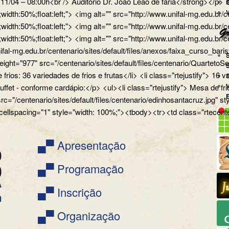
a 11/04 – 08:00h<br /> Auditório Dr. João Leão de faria</strong></
px;width:50%;float:left;"> <img alt="" src="http://www.unifal-mg.
x;width:50%;float:left;"> <img alt="" src="http://www.unifal-mg.edu
x;width:50%;float:left;"> <img alt="" src="http://www.unifal-mg.ed
ifal-mg.edu.br/centenario/sites/default/files/anexos/faixa_curso_ba
" height="977" src="/centenario/sites/default/files/centenario/Q
 frios: 36 variedades de frios e frutas</li> <li class="rtejustify"> 16
uffet - conforme cardápio:</p> <ul><li class="rtejustify"> Mesa de fr
 src="/centenario/sites/default/files/centenario/edinhosantacruz.
 cellspacing="1" style="width: 100%;"><tbody><tr><td class="rtecente
▄▀ Apresentação
▄▀ Programação
▄▀ Inscrição
▄▀ Organização