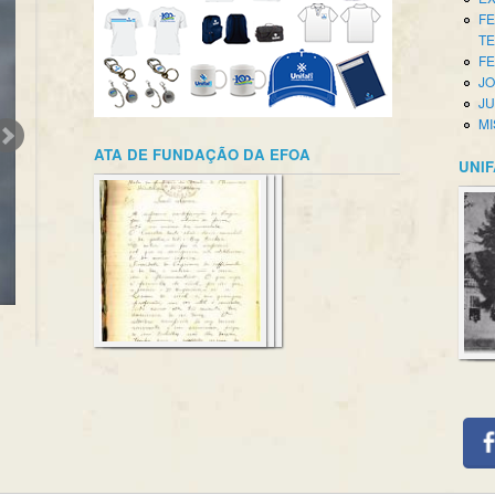
FE
T
FE
JO
JU
MI
ATA DE FUNDAÇÃO DA EFOA
UNIF