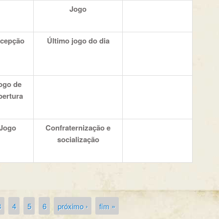
Jogo
cepção
Último jogo do dia
ogo de
ertura
Jogo
Confraternização e
socialização
3
4
5
6
próximo ›
fim »