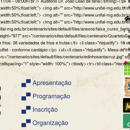
a 11/04 – 08:00h<br /> Auditório Dr. João Leão de faria</strong></
px;width:50%;float:left;"> <img alt="" src="http://www.unifal-mg.
x;width:50%;float:left;"> <img alt="" src="http://www.unifal-mg.edu
x;width:50%;float:left;"> <img alt="" src="http://www.unifal-mg.ed
ifal-mg.edu.br/centenario/sites/default/files/anexos/faixa_curso_ba
" height="977" src="/centenario/sites/default/files/centenario/Q
 frios: 36 variedades de frios e frutas</li> <li class="rtejustify"> 16
uffet - conforme cardápio:</p> <ul><li class="rtejustify"> Mesa de fr
 src="/centenario/sites/default/files/centenario/edinhosantacruz.
 cellspacing="1" style="width: 100%;"><tbody><tr><td class="rtecente
▄▀ Apresentação
▄▀ Programação
▄▀ Inscrição
▄▀ Organização