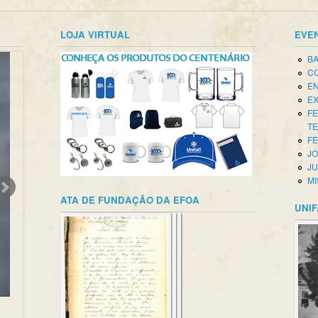
LOJA VIRTUAL
EVE
BA
CO
EN
EX
FE
T
FE
JO
JU
MI
ATA DE FUNDAÇÃO DA EFOA
UNIF