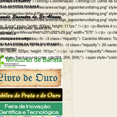
p> <p class="rtejustify"><strong>Coordenação: </strong>Dr. Dênis d
SERVIÇO DE BUFFET
VEJA AS FOTOS DO BAILE
edu.br/centenario/sites/default/files/anexos/logo_jogosinterunifa
.br/centenario/sites/default/files/anexos/logo_jogosinterunifalmg.p
u.br/centenario/sites/default/files/anexos/logo_jogosinterunifalmg.
rista_0.png" style="width: 600px; height: 111px;" /></p> <p>Barista
SHOW DE ABERTURA: QUARTETO
uartetoSentinelaFlyerAlfenasWeb%20%282%29.jpg" width="575" /></p>
SENTINELA
 variedades de salgados</li> <li class="rtejustify"> Cantinho Mineiro:
SERVIÇO DE BUFFET
VEJA AS FOTOS DA FESTA DO GRANDE
ios: 36 variedades de frios e frutas</li> <li class="rtejustify"> 20 v
ENCONTRO
jpg" style="width: 555px; height: 161px;" /></p> <p class="rteju
r" style="background-color: rgb(204, 204, 204);"> <span style="color: