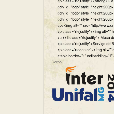
<p class="rtejustify"><strong>Di
<div id="logo" style="height:200
<div id="logo" style="height:200p
<div id="logo" style="height:200p
<p><img alt="" src="http://www.un
<p class="rtejustify"><img alt="
<ul><li class="rtejustify"> Mesa de
<p class="rtejustify">Serviço de B
<p class="rtecenter"><img alt=""
<table border="1" cellpadding="1"
Corpo: