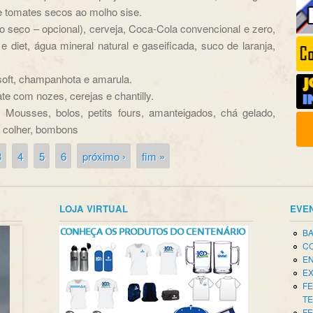
 e tomates secos ao molho sise.
to seco – opcional), cerveja, Coca-Cola convencional e zero,
e diet, água mineral natural e gaseificada, suco de laranja,
soft, champanhota e amarula.
e com nozes, cerejas e chantilly.
 Mousses, bolos, petits fours, amanteigados, chá gelado,
de colher, bombons
3
4
5
6
próximo ›
fim »
LOJA VIRTUAL
EVE
BA
CO
EN
EX
FE
T
FE