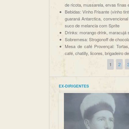
de ricota, mussarela, ervas finas
Bebidas: Vinho Frisante (vinho tin
guaraná Antarctica, convencional 
suco de melancia com Sprite
Drinks: morango drink, maracujá 
Sobremesa: Strogonoff de chocolat
Mesa de café Provençal: Tortas,
café, chatilly, licores, brigadeiro 
1
2
Páginas
EX-DIRIGENTES