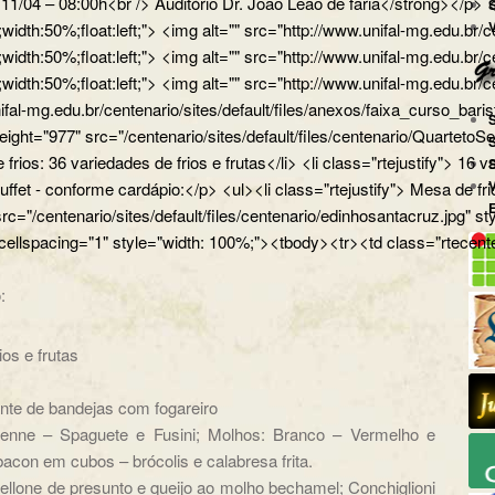
a 11/04 – 08:00h<br /> Auditório Dr. João Leão de faria</strong></
px;width:50%;float:left;"> <img alt="" src="http://www.unifal-mg.
x;width:50%;float:left;"> <img alt="" src="http://www.unifal-mg.edu
x;width:50%;float:left;"> <img alt="" src="http://www.unifal-mg.ed
ifal-mg.edu.br/centenario/sites/default/files/anexos/faixa_curso_ba
" height="977" src="/centenario/sites/default/files/centenario/Q
 frios: 36 variedades de frios e frutas</li> <li class="rtejustify"> 16
uffet - conforme cardápio:</p> <ul><li class="rtejustify"> Mesa de fr
 src="/centenario/sites/default/files/centenario/edinhosantacruz.
 cellspacing="1" style="width: 100%;"><tbody><tr><td class="rtecente
:
ios e frutas
ante de bandejas com fogareiro
nne – Spaguete e Fusini; Molhos: Branco – Vermelho e
acon em cubos – brócolis e calabresa frita.
llone de presunto e queijo ao molho bechamel; Conchiglioni