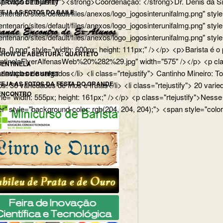
p> <p class="rtejustify"><strong>Coordenação: </strong>Dr. Dênis d
SERVIÇO DE BUFFET
VEJA AS FOTOS DO BAILE
edu.br/centenario/sites/default/files/anexos/logo_jogosinterunifa
.br/centenario/sites/default/files/anexos/logo_jogosinterunifalmg.p
u.br/centenario/sites/default/files/anexos/logo_jogosinterunifalmg.
rista_0.png" style="width: 600px; height: 111px;" /></p> <p>Barista
SHOW DE ABERTURA: QUARTETO
uartetoSentinelaFlyerAlfenasWeb%20%282%29.jpg" width="575" /></p>
SENTINELA
 variedades de salgados</li> <li class="rtejustify"> Cantinho Mineiro:
SERVIÇO DE BUFFET
VEJA AS FOTOS DA FESTA DO GRANDE
ios: 36 variedades de frios e frutas</li> <li class="rtejustify"> 20 v
ENCONTRO
jpg" style="width: 555px; height: 161px;" /></p> <p class="rteju
r" style="background-color: rgb(204, 204, 204);"> <span style="color: