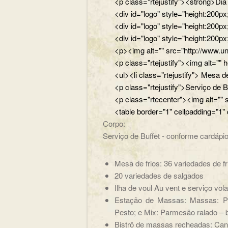
<p class="rtejustify"><strong>Di
<div id="logo" style="height:200
<div id="logo" style="height:200p
<div id="logo" style="height:200p
<p><img alt="" src="http://www.un
<p class="rtejustify"><img alt="
<ul><li class="rtejustify"> Mesa de
<p class="rtejustify">Serviço de B
<p class="rtecenter"><img alt=""
<table border="1" cellpadding="1"
Corpo:
Serviço de Buffet - conforme cardápio
Mesa de frios: 36 variedades de fr
20 variedades de salgados
Ilha de voul Au vent e serviço vol
Estação de Massas: Massas: Pe
Pesto; e Mix: Parmesão ralado – b
Bistrô de massas recheadas: Cane