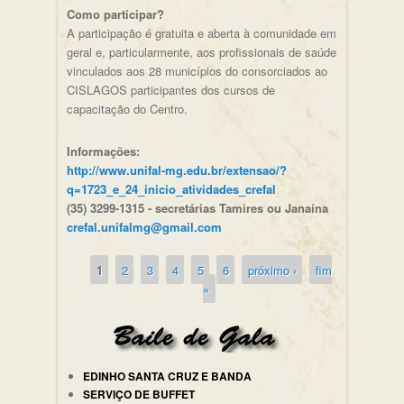
Como participar?
A participação é gratuita e aberta à comunidade em
geral e, particularmente, aos profissionais de saúde
vinculados aos 28 municípios do consorciados ao
CISLAGOS participantes dos cursos de
capacitação do Centro.
Informações:
http://www.unifal-mg.edu.br/extensao/?
q=1723_e_24_inicio_atividades_crefal
(35) 3299-1315 - secretárias Tamires ou Janaína
crefal.unifalmg@gmail.com
1
2
3
4
5
6
próximo ›
fim
Páginas
»
EDINHO SANTA CRUZ E BANDA
SERVIÇO DE BUFFET