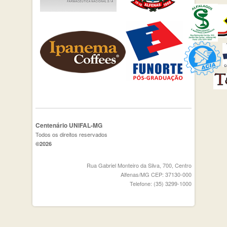
Centenário UNIFAL-MG
Todos os direitos reservados
©2026
Rua Gabriel Monteiro da Silva, 700, Centro
Alfenas/MG CEP: 37130-000
Telefone: (35) 3299-1000