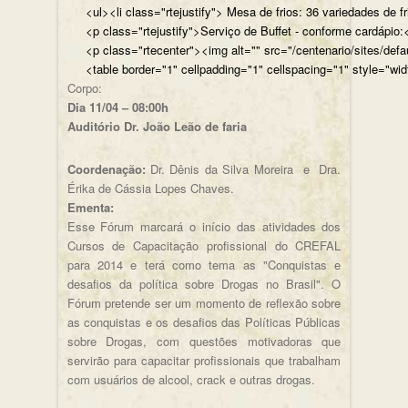
<ul><li class="rtejustify"> Mesa de frios: 36 variedades de fr
<p class="rtejustify">Serviço de Buffet - conforme cardápio:<
<p class="rtecenter"><img alt="" src="/centenario/sites/d
<table border="1" cellpadding="1" cellspacing="1" style="wid
Corpo:
Dia 11/04 – 08:00h
Auditório Dr. João Leão de faria
Coordenação:
Dr. Dênis da Silva Moreira e Dra.
Érika de Cássia Lopes Chaves.
Ementa:
Esse Fórum marcará o início das atividades dos
Cursos de Capacitação profissional do CREFAL
para 2014 e terá como tema as "Conquistas e
desafios da política sobre Drogas no Brasil". O
Fórum pretende ser um momento de reflexão sobre
as conquistas e os desafios das Políticas Públicas
sobre Drogas, com questões motivadoras que
servirão para capacitar profissionais que trabalham
com usuários de alcool, crack e outras drogas.