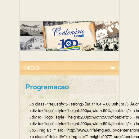
Programacao
<p class="rtejustify"><strong>Dia 11/04 – 08:00h<br /> Aud
<div id="logo" style="height:200px;width:50%;float:left;"
<div id="logo" style="height:200px;width:50%;float:left;"> 
<div id="logo" style="height:200px;width:50%;float:left;">
<p><img alt="" src="http://www.unifal-mg.edu.br/centenario/
<p class="rtejustify"><img alt="" height="977" src="/cent