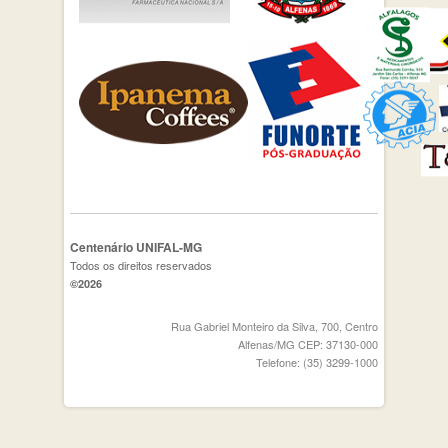
Centenário UNIFAL-MG
Todos os direitos reservados
©2026
Rua Gabriel Monteiro da Silva, 700, Centro
Alfenas/MG CEP: 37130-000
Telefone: (35) 3299-1000