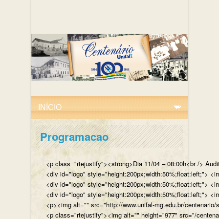
Programacao
<p class="rtejustify"><strong>Dia 11/04 – 08:00h<br /> Aud
<div id="logo" style="height:200px;width:50%;float:left;"
<div id="logo" style="height:200px;width:50%;float:left;"> 
<div id="logo" style="height:200px;width:50%;float:left;">
<p><img alt="" src="http://www.unifal-mg.edu.br/centenario/
<p class="rtejustify"><img alt="" height="977" src="/cent