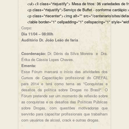
<ul><li class="rtejustify"> Mesa de frios: 36 variedades de fr
<p class="rtejustify">Serviço de Buffet - conforme cardápio:<
<p class="rtecenter"><img alt="" src="/centenario/sites/d
<table border="1" cellpadding="1" cellspacing="1" style="wid
Corpo:
Dia 11/04 – 08:00h
Auditório Dr. João Leão de faria
Coordenação:
Dr. Dênis da Silva Moreira e Dra.
Érika de Cássia Lopes Chaves.
Ementa:
Esse Fórum marcará o início das atividades dos
Cursos de Capacitação profissional do CREFAL
para 2014 e terá como tema as "Conquistas e
desafios da política sobre Drogas no Brasil". O
Fórum pretende ser um momento de reflexão sobre
as conquistas e os desafios das Políticas Públicas
sobre Drogas, com questões motivadoras que
servirão para capacitar profissionais que trabalham
com usuários de alcool, crack e outras drogas.