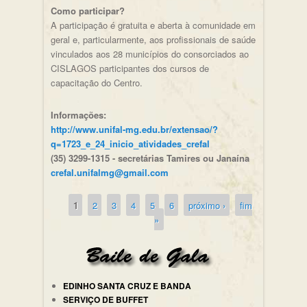
Como participar?
A participação é gratuita e aberta à comunidade em
geral e, particularmente, aos profissionais de saúde
vinculados aos 28 municípios do consorciados ao
CISLAGOS participantes dos cursos de
capacitação do Centro.
Informações:
http://www.unifal-mg.edu.br/extensao/?
q=1723_e_24_inicio_atividades_crefal
(35) 3299-1315 - secretárias Tamires ou Janaína
crefal.unifalmg@gmail.com
1
2
3
4
5
6
próximo ›
fim
Páginas
»
EDINHO SANTA CRUZ E BANDA
SERVIÇO DE BUFFET