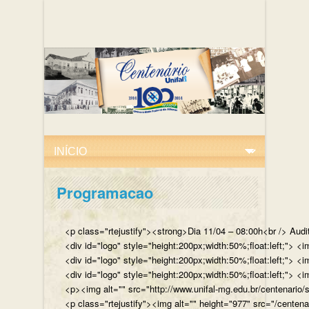
Programacao
<p class="rtejustify"><strong>Dia 11/04 – 08:00h<br /> Aud
<div id="logo" style="height:200px;width:50%;float:left;"
<div id="logo" style="height:200px;width:50%;float:left;"> 
<div id="logo" style="height:200px;width:50%;float:left;">
<p><img alt="" src="http://www.unifal-mg.edu.br/centenario/
<p class="rtejustify"><img alt="" height="977" src="/cent