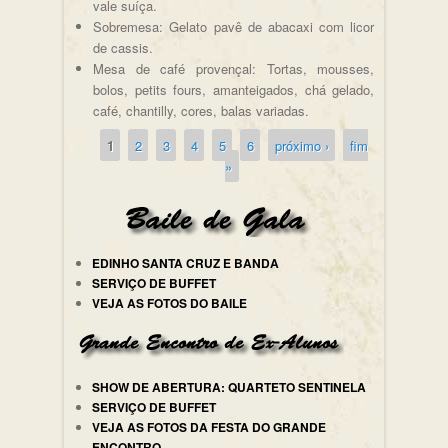
vale suíça.
Sobremesa: Gelato pavê de abacaxi com licor
de cassis.
Mesa de café provençal: Tortas, mousses,
bolos, petits fours, amanteigados, chá gelado,
café, chantilly, cores, balas variadas.
1
2
3
4
5
6
próximo ›
fim
Páginas
»
EDINHO SANTA CRUZ E BANDA
SERVIÇO DE BUFFET
VEJA AS FOTOS DO BAILE
SHOW DE ABERTURA: QUARTETO SENTINELA
SERVIÇO DE BUFFET
VEJA AS FOTOS DA FESTA DO GRANDE
ENCONTRO