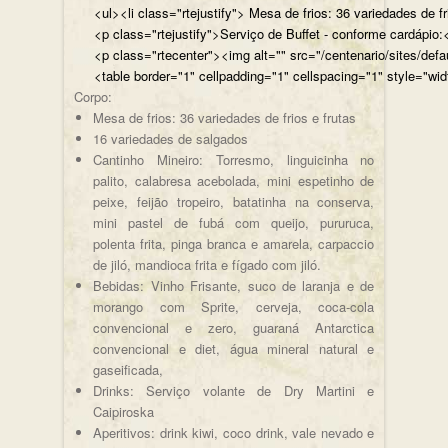
<ul><li class="rtejustify"> Mesa de frios: 36 variedades de fr
<p class="rtejustify">Serviço de Buffet - conforme cardápio:<
<p class="rtecenter"><img alt="" src="/centenario/sites/d
<table border="1" cellpadding="1" cellspacing="1" style="wid
Corpo:
Mesa de frios: 36 variedades de frios e frutas
16 variedades de salgados
Cantinho Mineiro: Torresmo, linguicinha no
palito, calabresa acebolada, mini espetinho de
peixe, feijão tropeiro, batatinha na conserva,
mini pastel de fubá com queijo, pururuca,
polenta frita, pinga branca e amarela, carpaccio
de jiló, mandioca frita e fígado com jiló.
Bebidas: Vinho Frisante, suco de laranja e de
morango com Sprite, cerveja, coca-cola
convencional e zero, guaraná Antarctica
convencional e diet, água mineral natural e
gaseificada,
Drinks: Serviço volante de Dry Martini e
Caipiroska
Aperitivos: drink kiwi, coco drink, vale nevado e