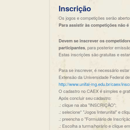
Inscrição
Os jogos e competições serão abertos
Para assistir às competições não é 
Devem se inscrever os competidores
participantes
, para posterior emissão
Estas inscrições são gratuitas e esta
Para se inscrever, é necessário est
Extensão da Universidade Federal de
http://www.unifal-mg.edu.br/caex/insc
O cadastro no CAEX é simples e gratu
Após concluir seu cadastro:
.: clique na aba "INSCRIÇÃO";
.: selecione* "Jogos Interunifal" e cli
.: preencha o "Formulário de Inscriçã
.: Escolha a turma/horário e clique 