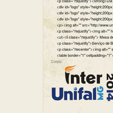
<p class="rtejustify"><strong>Di
<div id="logo" style="height:200
<div id="logo" style="height:200p
<div id="logo" style="height:200p
<p><img alt="" src="http://www.un
<p class="rtejustify"><img alt="
<ul><li class="rtejustify"> Mesa de
<p class="rtejustify">Serviço de B
<p class="rtecenter"><img alt=""
<table border="1" cellpadding="1"
Corpo: