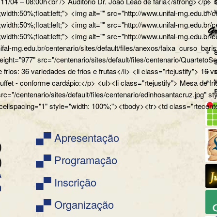
a 11/04 – 08:00h<br /> Auditório Dr. João Leão de faria</strong></
px;width:50%;float:left;"> <img alt="" src="http://www.unifal-mg.
x;width:50%;float:left;"> <img alt="" src="http://www.unifal-mg.edu
x;width:50%;float:left;"> <img alt="" src="http://www.unifal-mg.ed
ifal-mg.edu.br/centenario/sites/default/files/anexos/faixa_curso_ba
" height="977" src="/centenario/sites/default/files/centenario/Q
 frios: 36 variedades de frios e frutas</li> <li class="rtejustify"> 16
uffet - conforme cardápio:</p> <ul><li class="rtejustify"> Mesa de fr
 src="/centenario/sites/default/files/centenario/edinhosantacruz.
 cellspacing="1" style="width: 100%;"><tbody><tr><td class="rtecente
▄▀ Apresentação
▄▀ Programação
▄▀ Inscrição
▄▀ Organização