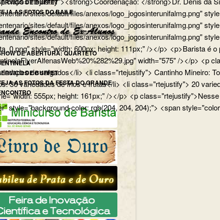
p> <p class="rtejustify"><strong>Coordenação: </strong>Dr. Dênis d
SERVIÇO DE BUFFET
VEJA AS FOTOS DO BAILE
edu.br/centenario/sites/default/files/anexos/logo_jogosinterunifa
.br/centenario/sites/default/files/anexos/logo_jogosinterunifalmg.p
u.br/centenario/sites/default/files/anexos/logo_jogosinterunifalmg.
rista_0.png" style="width: 600px; height: 111px;" /></p> <p>Barista
SHOW DE ABERTURA: QUARTETO
uartetoSentinelaFlyerAlfenasWeb%20%282%29.jpg" width="575" /></p>
SENTINELA
 variedades de salgados</li> <li class="rtejustify"> Cantinho Mineiro:
SERVIÇO DE BUFFET
VEJA AS FOTOS DA FESTA DO GRANDE
ios: 36 variedades de frios e frutas</li> <li class="rtejustify"> 20 v
ENCONTRO
jpg" style="width: 555px; height: 161px;" /></p> <p class="rteju
r" style="background-color: rgb(204, 204, 204);"> <span style="color: