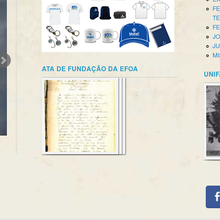
FE
T
FE
JO
JU
MI
ATA DE FUNDAÇÃO DA EFOA
UNIF