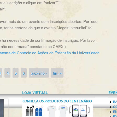
ua inscrição e clique em "salvar"**.
ir".
haver mais de um evento com inscrições abertas. Por isso,
, tenha certeza de que o evento "Jogos Interunifal" foi
não há necessidade de confirmação de inscrição. Por favor,
o não confirmada" constante no CAEX.)
istema de Controle de Ações de Extensão da Universidade
3
4
5
6
próximo ›
fim »
LOJA VIRTUAL
EVE
BA
CO
EN
EX