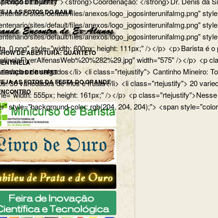
p> <p class="rtejustify"><strong>Coordenação: </strong>Dr. Dênis d
SERVIÇO DE BUFFET
VEJA AS FOTOS DO BAILE
edu.br/centenario/sites/default/files/anexos/logo_jogosinterunifa
.br/centenario/sites/default/files/anexos/logo_jogosinterunifalmg.p
u.br/centenario/sites/default/files/anexos/logo_jogosinterunifalmg.
rista_0.png" style="width: 600px; height: 111px;" /></p> <p>Barista
SHOW DE ABERTURA: QUARTETO
uartetoSentinelaFlyerAlfenasWeb%20%282%29.jpg" width="575" /></p>
SENTINELA
 variedades de salgados</li> <li class="rtejustify"> Cantinho Mineiro:
SERVIÇO DE BUFFET
VEJA AS FOTOS DA FESTA DO GRANDE
ios: 36 variedades de frios e frutas</li> <li class="rtejustify"> 20 v
ENCONTRO
jpg" style="width: 555px; height: 161px;" /></p> <p class="rteju
r" style="background-color: rgb(204, 204, 204);"> <span style="color: