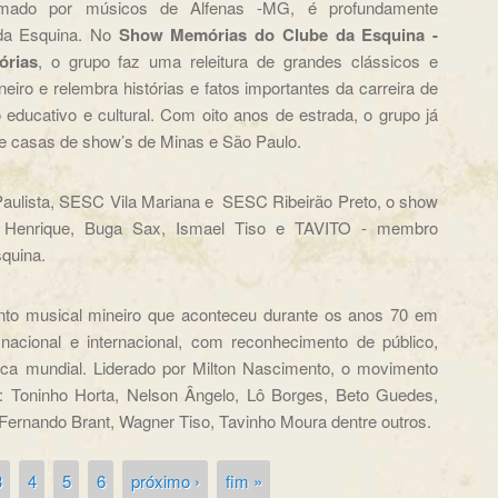
rmado por músicos de Alfenas -MG, é profundamente
 da Esquina. No
Show Memórias do Clube da Esquina -
órias
, o grupo faz uma releitura de grandes clássicos e
iro e relembra histórias e fatos importantes da carreira de
educativo e cultural. Com oito anos de estrada, o grupo já
e casas de show’s de Minas e São Paulo.
Paulista, SESC Vila Mariana e SESC Ribeirão Preto, o show
o Henrique, Buga Sax, Ismael Tiso e TAVITO - membro
quina.
to musical mineiro que aconteceu durante os anos 70 em
nacional e internacional, com reconhecimento de público,
ca mundial. Liderado por Milton Nascimento, o movimento
: Toninho Horta, Nelson Ângelo, Lô Borges, Beto Guedes,
, Fernando Brant, Wagner Tiso, Tavinho Moura dentre outros.
3
4
5
6
próximo ›
fim »