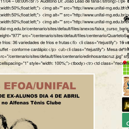
a 11/04 – 08:00h<br /> Auditório Dr. João Leão de faria</strong></
px;width:50%;float:left;"> <img alt="" src="http://www.unifal-mg.
x;width:50%;float:left;"> <img alt="" src="http://www.unifal-mg.edu
x;width:50%;float:left;"> <img alt="" src="http://www.unifal-mg.ed
ifal-mg.edu.br/centenario/sites/default/files/anexos/faixa_curso_ba
" height="977" src="/centenario/sites/default/files/centenario/Q
 frios: 36 variedades de frios e frutas</li> <li class="rtejustify"> 16
uffet - conforme cardápio:</p> <ul><li class="rtejustify"> Mesa de fr
 src="/centenario/sites/default/files/centenario/edinhosantacruz.
 cellspacing="1" style="width: 100%;"><tbody><tr><td class="rtecente