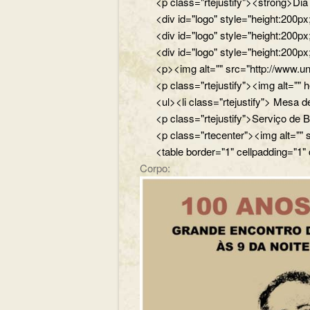
<p class="rtejustify"><strong>Di
<div id="logo" style="height:200
<div id="logo" style="height:200p
<div id="logo" style="height:200p
<p><img alt="" src="http://www.un
<p class="rtejustify"><img alt="
<ul><li class="rtejustify"> Mesa de
<p class="rtejustify">Serviço de B
<p class="rtecenter"><img alt=""
<table border="1" cellpadding="1"
Corpo: