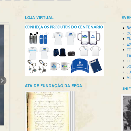
LOJA VIRTUAL
EVE
BA
CO
EN
EX
FE
T
FE
JO
JU
MI
ATA DE FUNDAÇÃO DA EFOA
UNIF