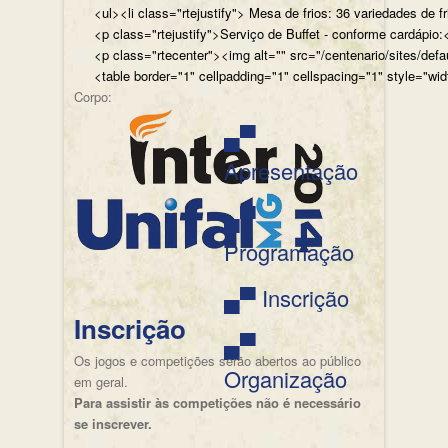
<ul><li class="rtejustify"> Mesa de frios: 36 variedades de fr
<p class="rtejustify">Serviço de Buffet - conforme cardápio:<
<p class="rtecenter"><img alt="" src="/centenario/sites/d
<table border="1" cellpadding="1" cellspacing="1" style="wid
Corpo:
▄▀
Apresentação
▄▀
Programação
▄▀ Inscrição
Inscrição
▄▀
Os jogos e competições serão abertos ao público
Organização
em geral.
Para assistir às competições não é necessário
se inscrever.