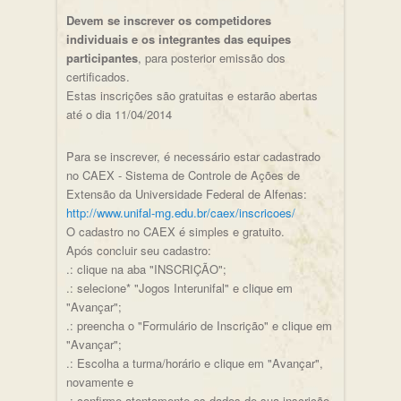
Devem se inscrever os competidores
individuais e os integrantes das equipes
participantes
, para posterior emissão dos
certificados.
Estas inscrições são gratuitas e estarão abertas
até o dia 11/04/2014
Para se inscrever, é necessário estar cadastrado
no CAEX - Sistema de Controle de Ações de
Extensão da Universidade Federal de Alfenas:
http://www.unifal-mg.edu.br/caex/inscricoes/
O cadastro no CAEX é simples e gratuito.
Após concluir seu cadastro:
.: clique na aba "INSCRIÇÃO";
.: selecione* "Jogos Interunifal" e clique em
"Avançar";
.: preencha o "Formulário de Inscrição" e clique em
"Avançar";
.: Escolha a turma/horário e clique em "Avançar",
novamente e
.: confirme atentamente os dados de sua inscrição