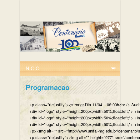
Programacao
<p class="rtejustify"><strong>Dia 11/04 – 08:00h<br /> Aud
<div id="logo" style="height:200px;width:50%;float:left;"
<div id="logo" style="height:200px;width:50%;float:left;"> 
<div id="logo" style="height:200px;width:50%;float:left;">
<p><img alt="" src="http://www.unifal-mg.edu.br/centenario/
<p class="rtejustify"><img alt="" height="977" src="/cent