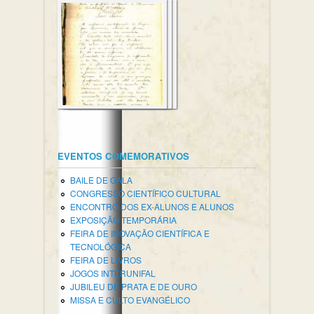
EVENTOS COMEMORATIVOS
BAILE DE GALA
CONGRESSO CIENTÍFICO CULTURAL
ENCONTRO DOS EX-ALUNOS E ALUNOS
EXPOSIÇÃO TEMPORÁRIA
FEIRA DE INOVAÇÃO CIENTÍFICA E
TECNOLÓGICA
FEIRA DE LIVROS
JOGOS INTERUNIFAL
JUBILEU DE PRATA E DE OURO
MISSA E CULTO EVANGÉLICO