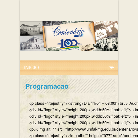
Programacao
<p class="rtejustify"><strong>Dia 11/04 – 08:00h<br /> Aud
<div id="logo" style="height:200px;width:50%;float:left;"
<div id="logo" style="height:200px;width:50%;float:left;"> 
<div id="logo" style="height:200px;width:50%;float:left;">
<p><img alt="" src="http://www.unifal-mg.edu.br/centenario/
<p class="rtejustify"><img alt="" height="977" src="/cent