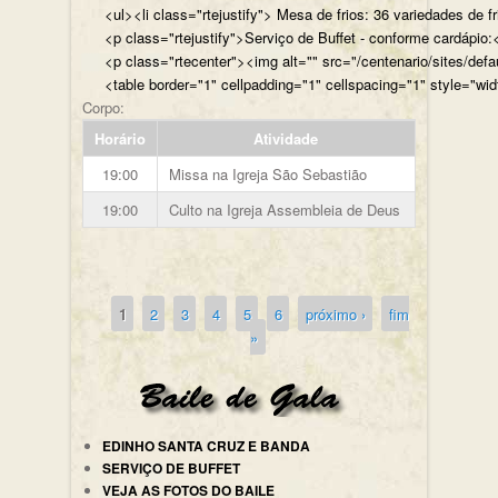
<ul><li class="rtejustify"> Mesa de frios: 36 variedades de fr
<p class="rtejustify">Serviço de Buffet - conforme cardápio:<
<p class="rtecenter"><img alt="" src="/centenario/sites/d
<table border="1" cellpadding="1" cellspacing="1" style="wid
Corpo:
Horário
Atividade
19:00
Missa na Igreja São Sebastião
19:00
Culto na Igreja Assembleia de Deus
1
2
3
4
5
6
próximo ›
fim
Páginas
»
EDINHO SANTA CRUZ E BANDA
SERVIÇO DE BUFFET
VEJA AS FOTOS DO BAILE