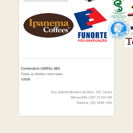
Centenário UNIFAL-MG
Todos os direitos reservados
©2026
Rua Gabriel Monteiro da Silva, 700, Centro
Alfenas/MG CEP: 37130-000
Telefone: (35) 3299-1000