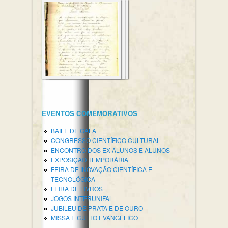
EVENTOS COMEMORATIVOS
BAILE DE GALA
CONGRESSO CIENTÍFICO CULTURAL
ENCONTRO DOS EX-ALUNOS E ALUNOS
EXPOSIÇÃO TEMPORÁRIA
FEIRA DE INOVAÇÃO CIENTÍFICA E
TECNOLÓGICA
FEIRA DE LIVROS
JOGOS INTERUNIFAL
JUBILEU DE PRATA E DE OURO
MISSA E CULTO EVANGÉLICO