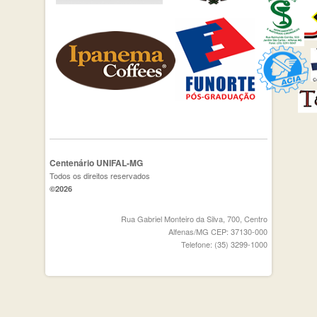
Centenário UNIFAL-MG
Todos os direitos reservados
©2026
Rua Gabriel Monteiro da Silva, 700, Centro
Alfenas/MG CEP: 37130-000
Telefone: (35) 3299-1000