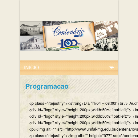
Programacao
<p class="rtejustify"><strong>Dia 11/04 – 08:00h<br /> Aud
<div id="logo" style="height:200px;width:50%;float:left;"
<div id="logo" style="height:200px;width:50%;float:left;"> 
<div id="logo" style="height:200px;width:50%;float:left;">
<p><img alt="" src="http://www.unifal-mg.edu.br/centenario/
<p class="rtejustify"><img alt="" height="977" src="/cent