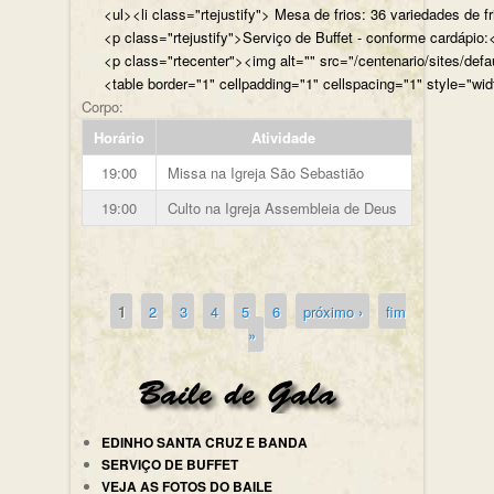
<ul><li class="rtejustify"> Mesa de frios: 36 variedades de fr
<p class="rtejustify">Serviço de Buffet - conforme cardápio:<
<p class="rtecenter"><img alt="" src="/centenario/sites/d
<table border="1" cellpadding="1" cellspacing="1" style="wid
Corpo:
Horário
Atividade
19:00
Missa na Igreja São Sebastião
19:00
Culto na Igreja Assembleia de Deus
1
2
3
4
5
6
próximo ›
fim
Páginas
»
EDINHO SANTA CRUZ E BANDA
SERVIÇO DE BUFFET
VEJA AS FOTOS DO BAILE