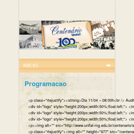
Programacao
<p class="rtejustify"><strong>Dia 11/04 – 08:00h<br /> Aud
<div id="logo" style="height:200px;width:50%;float:left;"
<div id="logo" style="height:200px;width:50%;float:left;"> 
<div id="logo" style="height:200px;width:50%;float:left;">
<p><img alt="" src="http://www.unifal-mg.edu.br/centenario/
<p class="rtejustify"><img alt="" height="977" src="/cent