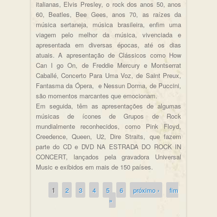
italianas, Elvis Presley, o rock dos anos 50, anos
60, Beatles, Bee Gees, anos 70, as raízes da
música sertaneja, música brasileira, enfim uma
viagem pelo melhor da música, vivenciada e
apresentada em diversas épocas, até os dias
atuais. A apresentação de Clássicos como How
Can I go On, de Freddie Mercury e Montserrat
Caballé, Concerto Para Uma Voz, de Saint Preux,
Fantasma da Ópera, e Nessun Dorma, de Puccini,
são momentos marcantes que emocionam.
Em seguida, têm as apresentações de algumas
músicas de ícones de Grupos de Rock
mundialmente reconhecidos, como Pink Floyd,
Creedence, Queen, U2, Dire Straits, que fazem
parte do CD e DVD NA ESTRADA DO ROCK IN
CONCERT, lançados pela gravadora Universal
Music e exibidos em mais de 150 países.
1
2
3
4
5
6
próximo ›
fim
Páginas
»