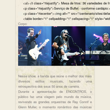
<ul><li class="rtejustify"> Mesa de frios: 36 variedades de fr
<p class="rtejustify">Serviço de Buffet - conforme cardápio:<
<p class="rtecenter"><img alt="" src="/centenario/sites/d
<table border="1" cellpadding="1" cellspacing="1" style="wid
Corpo:
Nesse show, a banda que reúne o melhor dos mais
diversos estilos musicais, fazendo uma
retrospectiva dos seus 50 anos de carreira.
Durante a apresentação de ENCONTROS, o
público faz uma viagem pelo mundo da música,
revivendo as grandes orquestras de Ray Connif e
Glenn Muller, o momento romântico das músicas