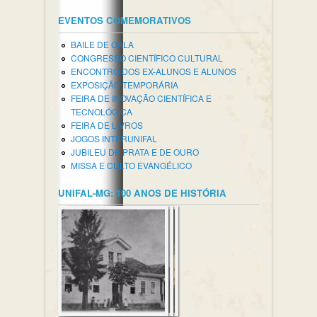
EVENTOS COMEMORATIVOS
BAILE DE GALA
CONGRESSO CIENTÍFICO CULTURAL
ENCONTRO DOS EX-ALUNOS E ALUNOS
EXPOSIÇÃO TEMPORÁRIA
FEIRA DE INOVAÇÃO CIENTÍFICA E
TECNOLÓGICA
FEIRA DE LIVROS
JOGOS INTERUNIFAL
JUBILEU DE PRATA E DE OURO
MISSA E CULTO EVANGÉLICO
UNIFAL-MG: 100 ANOS DE HISTÓRIA