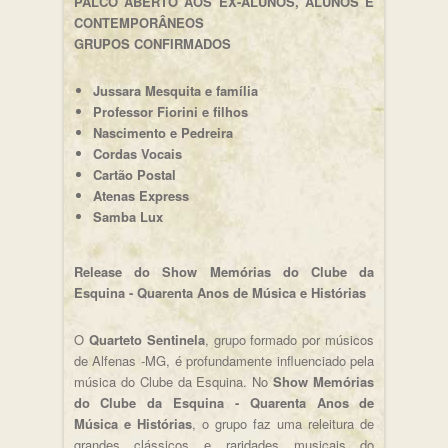
PALCO ABERTO AOS EX-ALUNOS, ALUNOS E
CONTEMPORÂNEOS
GRUPOS CONFIRMADOS
Jussara Mesquita e família
Professor Fiorini e filhos
Nascimento e Pedreira
Cordas Vocais
Cartão Postal
Atenas Express
Samba Lux
Release do Show Memórias do Clube da
Esquina - Quarenta Anos de Música e Histórias
O
Quarteto Sentinela
, grupo formado por músicos
de Alfenas -MG, é profundamente influenciado pela
música do Clube da Esquina. No
Show Memórias
do Clube da Esquina - Quarenta Anos de
Música e Histórias
, o grupo faz uma releitura de
grandes clássicos e raridades musicais do