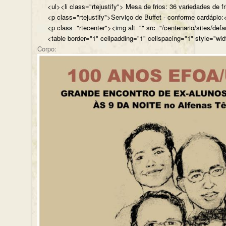
<ul><li class="rtejustify"> Mesa de frios: 36 variedades de fr
<p class="rtejustify">Serviço de Buffet - conforme cardápio:<
<p class="rtecenter"><img alt="" src="/centenario/sites/d
<table border="1" cellpadding="1" cellspacing="1" style="wid
Corpo: