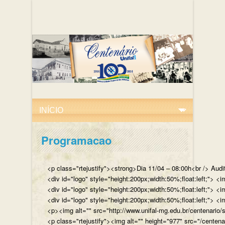
Programacao
<p class="rtejustify"><strong>Dia 11/04 – 08:00h<br /> Aud
<div id="logo" style="height:200px;width:50%;float:left;"
<div id="logo" style="height:200px;width:50%;float:left;"> 
<div id="logo" style="height:200px;width:50%;float:left;">
<p><img alt="" src="http://www.unifal-mg.edu.br/centenario/
<p class="rtejustify"><img alt="" height="977" src="/cent