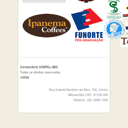
Centenário UNIFAL-MG
Todos os direitos reservados
©2026
Rua Gabriel Monteiro da Silva, 700, Centro
Alfenas/MG CEP: 37130-000
Telefone: (35) 3299-1000