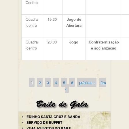
Centro)
Quadra
19:30
Jogo de
centro
Abertura
Quadra
20:30
Jogo
Confraternização
centro
e socialização
1
2
3
4
5
6
próximo ›
fim
Páginas
»
EDINHO SANTA CRUZ E BANDA
SERVIÇO DE BUFFET
VEJA AS FOTOS DO BAILE