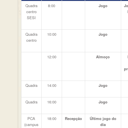
Quadra
8:00
Jogo
Jo
centro
SESI
Quadra
10:00
Jogo
centro
12:00
Almoço
p
Quadra
14:00
Jogo
Quadra
16:00
Jogo
PCA
18:00
Recepção
Último jogo do
(campus
dia