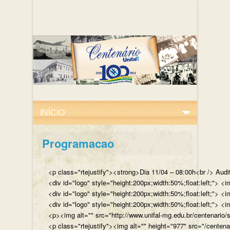
Programacao
<p class="rtejustify"><strong>Dia 11/04 – 08:00h<br /> Aud
<div id="logo" style="height:200px;width:50%;float:left;"
<div id="logo" style="height:200px;width:50%;float:left;"> 
<div id="logo" style="height:200px;width:50%;float:left;">
<p><img alt="" src="http://www.unifal-mg.edu.br/centenario/
<p class="rtejustify"><img alt="" height="977" src="/cent