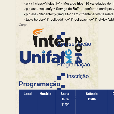
<ul><li class="rtejustify"> Mesa de frios: 36 variedades de fr
<p class="rtejustify">Serviço de Buffet - conforme cardápio:<
<p class="rtecenter"><img alt="" src="/centenario/sites/d
<table border="1" cellpadding="1" cellspacing="1" style="wid
Corpo:
▄▀
Apresentação
▄▀
Programação
▄▀ Inscrição
Programação
▄▀
Local
Horário:
Sexta-
Sábado
Organização
feira
12/04
11/04