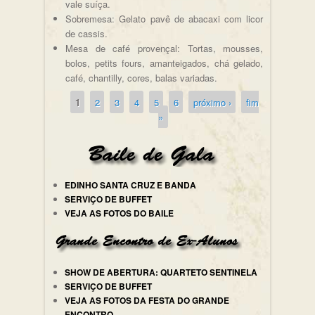
vale suíça.
Sobremesa: Gelato pavê de abacaxi com licor
de cassis.
Mesa de café provençal: Tortas, mousses,
bolos, petits fours, amanteigados, chá gelado,
café, chantilly, cores, balas variadas.
1
2
3
4
5
6
próximo ›
fim
Páginas
»
EDINHO SANTA CRUZ E BANDA
SERVIÇO DE BUFFET
VEJA AS FOTOS DO BAILE
SHOW DE ABERTURA: QUARTETO SENTINELA
SERVIÇO DE BUFFET
VEJA AS FOTOS DA FESTA DO GRANDE
ENCONTRO