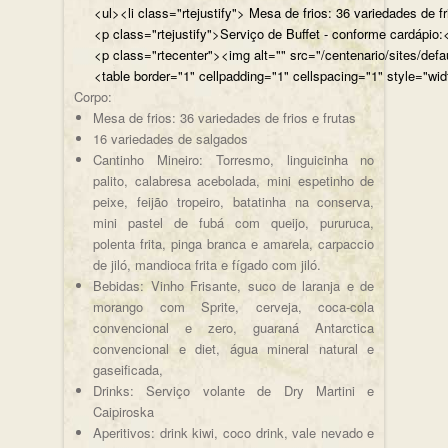
<ul><li class="rtejustify"> Mesa de frios: 36 variedades de fr
<p class="rtejustify">Serviço de Buffet - conforme cardápio:<
<p class="rtecenter"><img alt="" src="/centenario/sites/d
<table border="1" cellpadding="1" cellspacing="1" style="wid
Corpo:
Mesa de frios: 36 variedades de frios e frutas
16 variedades de salgados
Cantinho Mineiro: Torresmo, linguicinha no
palito, calabresa acebolada, mini espetinho de
peixe, feijão tropeiro, batatinha na conserva,
mini pastel de fubá com queijo, pururuca,
polenta frita, pinga branca e amarela, carpaccio
de jiló, mandioca frita e fígado com jiló.
Bebidas: Vinho Frisante, suco de laranja e de
morango com Sprite, cerveja, coca-cola
convencional e zero, guaraná Antarctica
convencional e diet, água mineral natural e
gaseificada,
Drinks: Serviço volante de Dry Martini e
Caipiroska
Aperitivos: drink kiwi, coco drink, vale nevado e