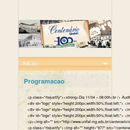
Programacao
<p class="rtejustify"><strong>Dia 11/04 – 08:00h<br /> Aud
<div id="logo" style="height:200px;width:50%;float:left;"
<div id="logo" style="height:200px;width:50%;float:left;"> 
<div id="logo" style="height:200px;width:50%;float:left;">
<p><img alt="" src="http://www.unifal-mg.edu.br/centenario/
<p class="rtejustify"><img alt="" height="977" src="/cent