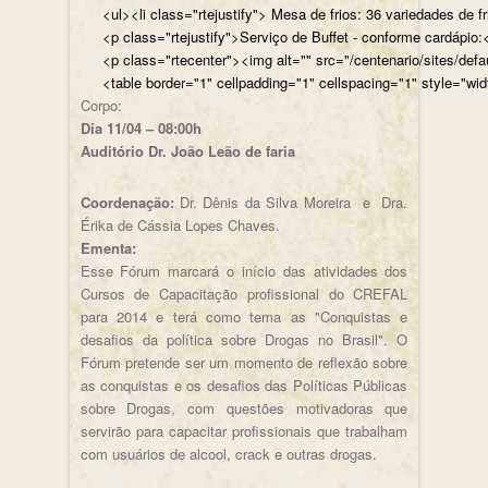
<ul><li class="rtejustify"> Mesa de frios: 36 variedades de fr
<p class="rtejustify">Serviço de Buffet - conforme cardápio:<
<p class="rtecenter"><img alt="" src="/centenario/sites/d
<table border="1" cellpadding="1" cellspacing="1" style="wid
Corpo:
Dia 11/04 – 08:00h
Auditório Dr. João Leão de faria
Coordenação:
Dr. Dênis da Silva Moreira e Dra.
Érika de Cássia Lopes Chaves.
Ementa:
Esse Fórum marcará o início das atividades dos
Cursos de Capacitação profissional do CREFAL
para 2014 e terá como tema as "Conquistas e
desafios da política sobre Drogas no Brasil". O
Fórum pretende ser um momento de reflexão sobre
as conquistas e os desafios das Políticas Públicas
sobre Drogas, com questões motivadoras que
servirão para capacitar profissionais que trabalham
com usuários de alcool, crack e outras drogas.