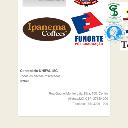
Centenário UNIFAL-MG
Todos os direitos reservados
©2026
Rua Gabriel Monteiro da Silva, 700, Centro
Alfenas/MG CEP: 37130-000
Telefone: (35) 3299-1000