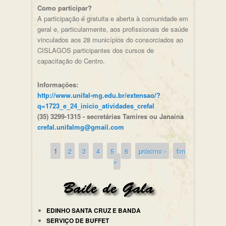
Como participar?
A participação é gratuita e aberta à comunidade em
geral e, particularmente, aos profissionais de saúde
vinculados aos 28 municípios do consorciados ao
CISLAGOS participantes dos cursos de
capacitação do Centro.
Informações:
http://www.unifal-mg.edu.br/extensao/?
q=1723_e_24_inicio_atividades_crefal
(35) 3299-1315 - secretárias Tamires ou Janaína
crefal.unifalmg@gmail.com
1
2
3
4
5
6
próximo ›
fim
Páginas
»
EDINHO SANTA CRUZ E BANDA
SERVIÇO DE BUFFET