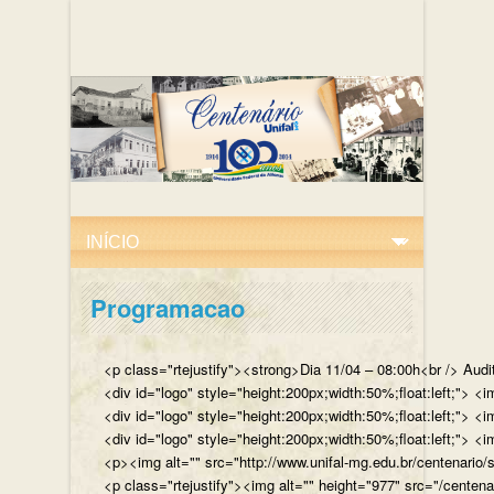
Programacao
<p class="rtejustify"><strong>Dia 11/04 – 08:00h<br /> Aud
<div id="logo" style="height:200px;width:50%;float:left;"
<div id="logo" style="height:200px;width:50%;float:left;"> 
<div id="logo" style="height:200px;width:50%;float:left;">
<p><img alt="" src="http://www.unifal-mg.edu.br/centenario/
<p class="rtejustify"><img alt="" height="977" src="/cent