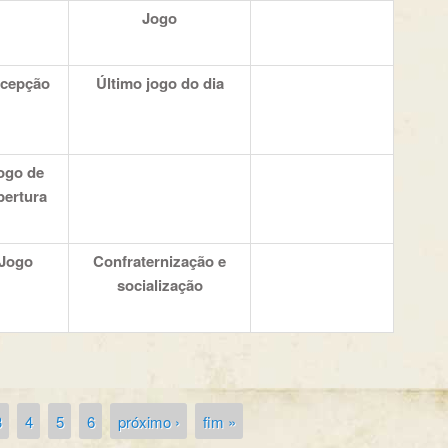
Jogo
cepção
Último jogo do dia
ogo de
ertura
Jogo
Confraternização e
socialização
3
4
5
6
próximo ›
fim »