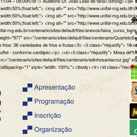
a 11/04 – 08:00h<br /> Auditório Dr. João Leão de faria</strong></
px;width:50%;float:left;"> <img alt="" src="http://www.unifal-mg.
x;width:50%;float:left;"> <img alt="" src="http://www.unifal-mg.edu
x;width:50%;float:left;"> <img alt="" src="http://www.unifal-mg.ed
ifal-mg.edu.br/centenario/sites/default/files/anexos/faixa_curso_ba
" height="977" src="/centenario/sites/default/files/centenario/Q
 frios: 36 variedades de frios e frutas</li> <li class="rtejustify"> 16
uffet - conforme cardápio:</p> <ul><li class="rtejustify"> Mesa de fr
 src="/centenario/sites/default/files/centenario/edinhosantacruz.
 cellspacing="1" style="width: 100%;"><tbody><tr><td class="rtecente
▄▀ Apresentação
▄▀ Programação
▄▀ Inscrição
▄▀ Organização