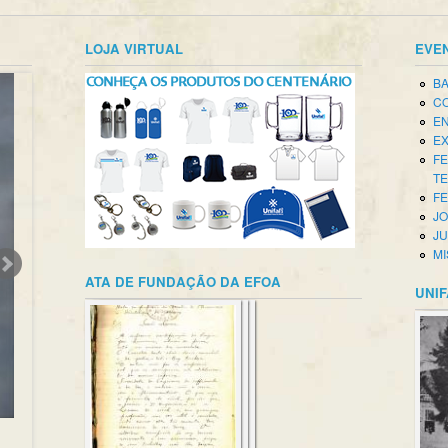
LOJA VIRTUAL
EVE
BA
CO
EN
EX
FE
T
FE
JO
JU
MI
ATA DE FUNDAÇÃO DA EFOA
UNIF