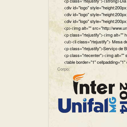
<p class="rtejustify"><strong>Di
<div id="logo" style="height:200
<div id="logo" style="height:200p
<div id="logo" style="height:200p
<p><img alt="" src="http://www.un
<p class="rtejustify"><img alt="
<ul><li class="rtejustify"> Mesa de
<p class="rtejustify">Serviço de B
<p class="rtecenter"><img alt=""
<table border="1" cellpadding="1"
Corpo: