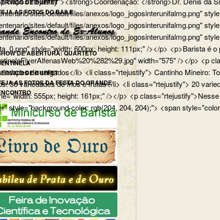
p> <p class="rtejustify"><strong>Coordenação: </strong>Dr. Dênis d
SERVIÇO DE BUFFET
VEJA AS FOTOS DO BAILE
edu.br/centenario/sites/default/files/anexos/logo_jogosinterunifa
.br/centenario/sites/default/files/anexos/logo_jogosinterunifalmg.p
u.br/centenario/sites/default/files/anexos/logo_jogosinterunifalmg.
rista_0.png" style="width: 600px; height: 111px;" /></p> <p>Barista
SHOW DE ABERTURA: QUARTETO
uartetoSentinelaFlyerAlfenasWeb%20%282%29.jpg" width="575" /></p>
SENTINELA
 variedades de salgados</li> <li class="rtejustify"> Cantinho Mineiro:
SERVIÇO DE BUFFET
VEJA AS FOTOS DA FESTA DO GRANDE
ios: 36 variedades de frios e frutas</li> <li class="rtejustify"> 20 v
ENCONTRO
jpg" style="width: 555px; height: 161px;" /></p> <p class="rteju
r" style="background-color: rgb(204, 204, 204);"> <span style="color: