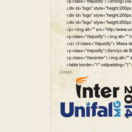
<p class="rtejustify"><strong>Di
<div id="logo" style="height:200
<div id="logo" style="height:200p
<div id="logo" style="height:200p
<p><img alt="" src="http://www.un
<p class="rtejustify"><img alt="
<ul><li class="rtejustify"> Mesa de
<p class="rtejustify">Serviço de B
<p class="rtecenter"><img alt=""
<table border="1" cellpadding="1"
Corpo: