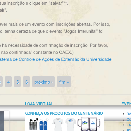
ua inscrição e clique em "salvar"**.
ir".
haver mais de um evento com inscrições abertas. Por isso,
, tenha certeza de que o evento "Jogos Interunifal" foi
não há necessidade de confirmação de inscrição. Por favor,
o não confirmada" constante no CAEX.)
istema de Controle de Ações de Extensão da Universidade
3
4
5
6
próximo ›
fim »
LOJA VIRTUAL
EVE
BA
CO
EN
EX