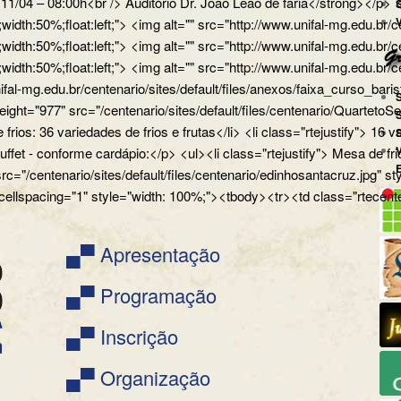
a 11/04 – 08:00h<br /> Auditório Dr. João Leão de faria</strong></
px;width:50%;float:left;"> <img alt="" src="http://www.unifal-mg.
x;width:50%;float:left;"> <img alt="" src="http://www.unifal-mg.edu
x;width:50%;float:left;"> <img alt="" src="http://www.unifal-mg.ed
ifal-mg.edu.br/centenario/sites/default/files/anexos/faixa_curso_ba
" height="977" src="/centenario/sites/default/files/centenario/Q
 frios: 36 variedades de frios e frutas</li> <li class="rtejustify"> 16
uffet - conforme cardápio:</p> <ul><li class="rtejustify"> Mesa de fr
 src="/centenario/sites/default/files/centenario/edinhosantacruz.
 cellspacing="1" style="width: 100%;"><tbody><tr><td class="rtecente
▄▀ Apresentação
▄▀ Programação
▄▀ Inscrição
▄▀ Organização