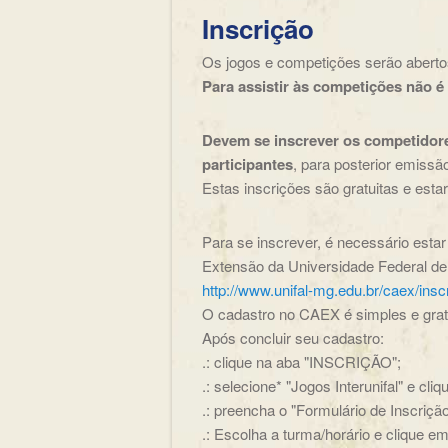
Inscrição
Os jogos e competições serão abertos
Para assistir às competições não é 
Devem se inscrever os competidores
participantes
, para posterior emissão
Estas inscrições são gratuitas e esta
Para se inscrever, é necessário est
Extensão da Universidade Federal de
http://www.unifal-mg.edu.br/caex/insc
O cadastro no CAEX é simples e gratu
Após concluir seu cadastro:
.: clique na aba "INSCRIÇÃO";
.: selecione* "Jogos Interunifal" e cli
.: preencha o "Formulário de Inscriçã
.: Escolha a turma/horário e clique 