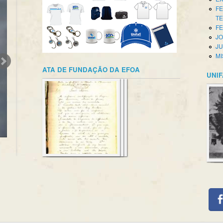
FE
T
FE
JO
JU
MI
ATA DE FUNDAÇÃO DA EFOA
UNIF