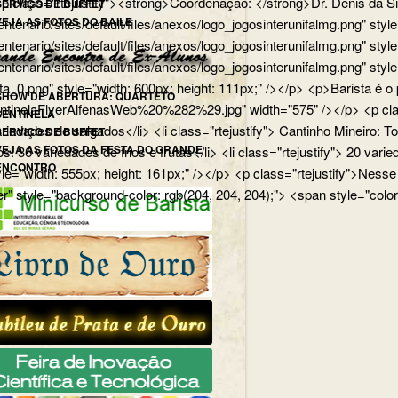
p> <p class="rtejustify"><strong>Coordenação: </strong>Dr. Dênis d
SERVIÇO DE BUFFET
VEJA AS FOTOS DO BAILE
edu.br/centenario/sites/default/files/anexos/logo_jogosinterunifa
.br/centenario/sites/default/files/anexos/logo_jogosinterunifalmg.p
u.br/centenario/sites/default/files/anexos/logo_jogosinterunifalmg.
rista_0.png" style="width: 600px; height: 111px;" /></p> <p>Barista
SHOW DE ABERTURA: QUARTETO
uartetoSentinelaFlyerAlfenasWeb%20%282%29.jpg" width="575" /></p>
SENTINELA
 variedades de salgados</li> <li class="rtejustify"> Cantinho Mineiro:
SERVIÇO DE BUFFET
VEJA AS FOTOS DA FESTA DO GRANDE
ios: 36 variedades de frios e frutas</li> <li class="rtejustify"> 20 v
ENCONTRO
jpg" style="width: 555px; height: 161px;" /></p> <p class="rteju
r" style="background-color: rgb(204, 204, 204);"> <span style="color: