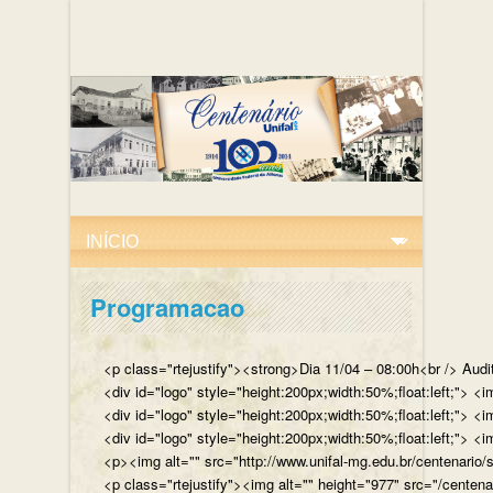
Programacao
<p class="rtejustify"><strong>Dia 11/04 – 08:00h<br /> Aud
<div id="logo" style="height:200px;width:50%;float:left;"
<div id="logo" style="height:200px;width:50%;float:left;"> 
<div id="logo" style="height:200px;width:50%;float:left;">
<p><img alt="" src="http://www.unifal-mg.edu.br/centenario/
<p class="rtejustify"><img alt="" height="977" src="/cent