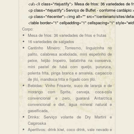
<ul><li class="rtejustify"> Mesa de frios: 36 variedades de fr
<p class="rtejustify">Serviço de Buffet - conforme cardápio:<
<p class="rtecenter"><img alt="" src="/centenario/sites/d
<table border="1" cellpadding="1" cellspacing="1" style="wid
Corpo:
Mesa de frios: 36 variedades de frios e frutas
16 variedades de salgados
Cantinho Mineiro: Torresmo, linguicinha no
palito, calabresa acebolada, mini espetinho de
peixe, feijão tropeiro, batatinha na conserva,
mini pastel de fubá com queijo, pururuca,
polenta frita, pinga branca e amarela, carpaccio
de jiló, mandioca frita e fígado com jiló.
Bebidas: Vinho Frisante, suco de laranja e de
morango com Sprite, cerveja, coca-cola
convencional e zero, guaraná Antarctica
convencional e diet, água mineral natural e
gaseificada,
Drinks: Serviço volante de Dry Martini e
Caipiroska
Aperitivos: drink kiwi, coco drink, vale nevado e