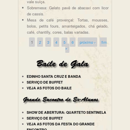
vale suíça.
Sobremesa: Gelato pavê de abacaxi com licor
de cassis.
Mesa de café provençal: Tortas, mousses,
bolos, petits fours, amanteigados, chá gelado,
café, chantilly, cores, balas variadas.
1
2
3
4
5
6
próximo ›
fim
Páginas
»
EDINHO SANTA CRUZ E BANDA
SERVIÇO DE BUFFET
VEJA AS FOTOS DO BAILE
SHOW DE ABERTURA: QUARTETO SENTINELA
SERVIÇO DE BUFFET
VEJA AS FOTOS DA FESTA DO GRANDE
ENCONTRO