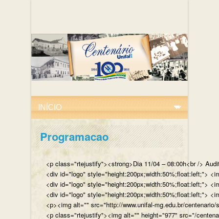
Programacao
<p class="rtejustify"><strong>Dia 11/04 – 08:00h<br /> Aud
<div id="logo" style="height:200px;width:50%;float:left;"
<div id="logo" style="height:200px;width:50%;float:left;"> 
<div id="logo" style="height:200px;width:50%;float:left;">
<p><img alt="" src="http://www.unifal-mg.edu.br/centenario/
<p class="rtejustify"><img alt="" height="977" src="/cent