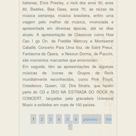
italianas, Elvis Presley, o rock dos anos 50, anos
60, Beatles, Bee Gees, anos 70, as raízes da
música sertaneja, música brasileira, enfim uma
viagem pelo melhor da música, vivenciada e
apresentada em diversas épocas, até os dias
atuais. A apresentação de Clássicos como How
Can I go On, de Freddie Mercury e Montserrat
Caballé, Concerto Para Uma Voz, de Saint Preux,
Fantasma da Ópera, e Nessun Dorma, de Puccini,
são momentos marcantes que emocionam.
Em seguida, têm as apresentações de algumas
músicas de ícones de Grupos de Rock
mundialmente reconhecidos, como Pink Floyd,
Creedence, Queen, U2, Dire Straits, que fazem
parte do CD e DVD NA ESTRADA DO ROCK IN
CONCERT, lançados pela gravadora Universal
Music e exibidos em mais de 150 países.
1
2
3
4
5
6
próximo ›
fim
Páginas
»