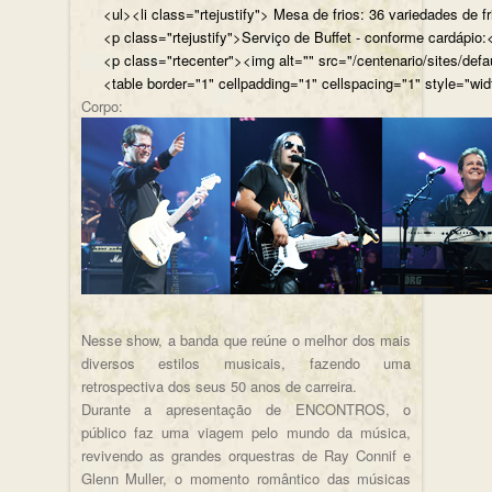
<ul><li class="rtejustify"> Mesa de frios: 36 variedades de fr
<p class="rtejustify">Serviço de Buffet - conforme cardápio:<
<p class="rtecenter"><img alt="" src="/centenario/sites/d
<table border="1" cellpadding="1" cellspacing="1" style="wid
Corpo:
Nesse show, a banda que reúne o melhor dos mais
diversos estilos musicais, fazendo uma
retrospectiva dos seus 50 anos de carreira.
Durante a apresentação de ENCONTROS, o
público faz uma viagem pelo mundo da música,
revivendo as grandes orquestras de Ray Connif e
Glenn Muller, o momento romântico das músicas