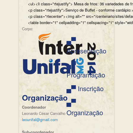
<ul><li class="rtejustify"> Mesa de frios: 36 variedades de fr
<p class="rtejustify">Serviço de Buffet - conforme cardápio:<
<p class="rtecenter"><img alt="" src="/centenario/sites/d
<table border="1" cellpadding="1" cellspacing="1" style="wid
Corpo:
▄▀
Apresentação
▄▀
Programação
▄▀ Inscrição
Organização
▄▀
Coordenador
Organização
Leonardo César Carvalho
leounifal@gmail.com
Sub-coordenador