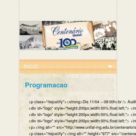
Programacao
<p class="rtejustify"><strong>Dia 11/04 – 08:00h<br /> Aud
<div id="logo" style="height:200px;width:50%;float:left;"
<div id="logo" style="height:200px;width:50%;float:left;"> 
<div id="logo" style="height:200px;width:50%;float:left;">
<p><img alt="" src="http://www.unifal-mg.edu.br/centenario/
<p class="rtejustify"><img alt="" height="977" src="/cent