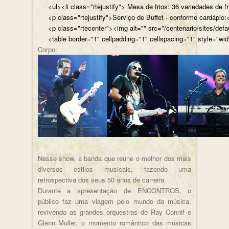
<ul><li class="rtejustify"> Mesa de frios: 36 variedades de fr
<p class="rtejustify">Serviço de Buffet - conforme cardápio:<
<p class="rtecenter"><img alt="" src="/centenario/sites/d
<table border="1" cellpadding="1" cellspacing="1" style="wid
Corpo:
Nesse show, a banda que reúne o melhor dos mais
diversos estilos musicais, fazendo uma
retrospectiva dos seus 50 anos de carreira.
Durante a apresentação de ENCONTROS, o
público faz uma viagem pelo mundo da música,
revivendo as grandes orquestras de Ray Connif e
Glenn Muller, o momento romântico das músicas