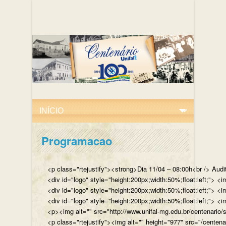
Programacao
<p class="rtejustify"><strong>Dia 11/04 – 08:00h<br /> Aud
<div id="logo" style="height:200px;width:50%;float:left;"
<div id="logo" style="height:200px;width:50%;float:left;"> 
<div id="logo" style="height:200px;width:50%;float:left;">
<p><img alt="" src="http://www.unifal-mg.edu.br/centenario/
<p class="rtejustify"><img alt="" height="977" src="/cent