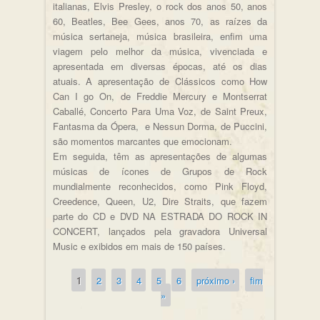
italianas, Elvis Presley, o rock dos anos 50, anos
60, Beatles, Bee Gees, anos 70, as raízes da
música sertaneja, música brasileira, enfim uma
viagem pelo melhor da música, vivenciada e
apresentada em diversas épocas, até os dias
atuais. A apresentação de Clássicos como How
Can I go On, de Freddie Mercury e Montserrat
Caballé, Concerto Para Uma Voz, de Saint Preux,
Fantasma da Ópera, e Nessun Dorma, de Puccini,
são momentos marcantes que emocionam.
Em seguida, têm as apresentações de algumas
músicas de ícones de Grupos de Rock
mundialmente reconhecidos, como Pink Floyd,
Creedence, Queen, U2, Dire Straits, que fazem
parte do CD e DVD NA ESTRADA DO ROCK IN
CONCERT, lançados pela gravadora Universal
Music e exibidos em mais de 150 países.
1
2
3
4
5
6
próximo ›
fim
Páginas
»