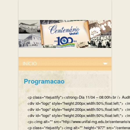
Programacao
<p class="rtejustify"><strong>Dia 11/04 – 08:00h<br /> Aud
<div id="logo" style="height:200px;width:50%;float:left;"
<div id="logo" style="height:200px;width:50%;float:left;"> 
<div id="logo" style="height:200px;width:50%;float:left;">
<p><img alt="" src="http://www.unifal-mg.edu.br/centenario/
<p class="rtejustify"><img alt="" height="977" src="/cent