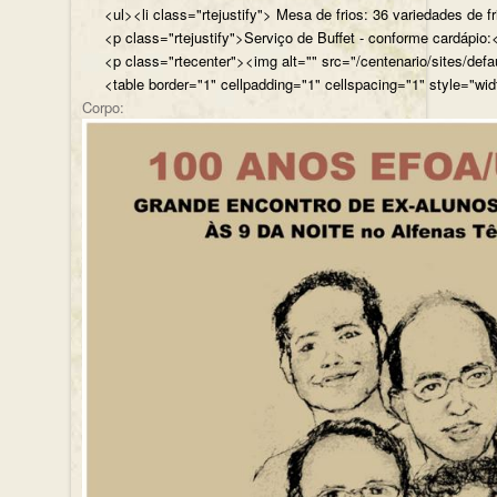
<ul><li class="rtejustify"> Mesa de frios: 36 variedades de fr
<p class="rtejustify">Serviço de Buffet - conforme cardápio:<
<p class="rtecenter"><img alt="" src="/centenario/sites/d
<table border="1" cellpadding="1" cellspacing="1" style="wid
Corpo: