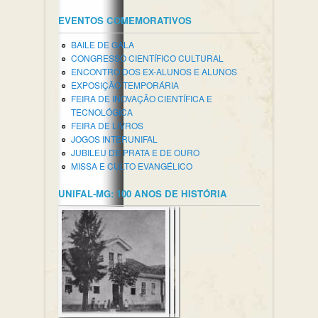
EVENTOS COMEMORATIVOS
BAILE DE GALA
CONGRESSO CIENTÍFICO CULTURAL
ENCONTRO DOS EX-ALUNOS E ALUNOS
EXPOSIÇÃO TEMPORÁRIA
FEIRA DE INOVAÇÃO CIENTÍFICA E
TECNOLÓGICA
FEIRA DE LIVROS
JOGOS INTERUNIFAL
JUBILEU DE PRATA E DE OURO
MISSA E CULTO EVANGÉLICO
UNIFAL-MG: 100 ANOS DE HISTÓRIA