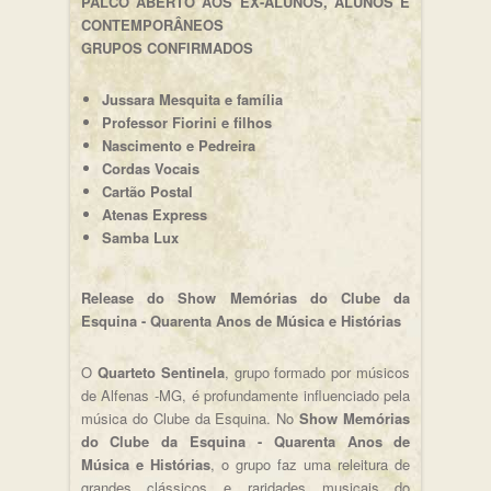
PALCO ABERTO AOS EX-ALUNOS, ALUNOS E
CONTEMPORÂNEOS
GRUPOS CONFIRMADOS
Jussara Mesquita e família
Professor Fiorini e filhos
Nascimento e Pedreira
Cordas Vocais
Cartão Postal
Atenas Express
Samba Lux
Release do Show Memórias do Clube da
Esquina - Quarenta Anos de Música e Histórias
O
Quarteto Sentinela
, grupo formado por músicos
de Alfenas -MG, é profundamente influenciado pela
música do Clube da Esquina. No
Show Memórias
do Clube da Esquina - Quarenta Anos de
Música e Histórias
, o grupo faz uma releitura de
grandes clássicos e raridades musicais do