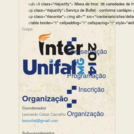
<ul><li class="rtejustify"> Mesa de frios: 36 variedades de fr
<p class="rtejustify">Serviço de Buffet - conforme cardápio:<
<p class="rtecenter"><img alt="" src="/centenario/sites/d
<table border="1" cellpadding="1" cellspacing="1" style="wid
Corpo:
▄▀
Apresentação
▄▀
Programação
▄▀ Inscrição
Organização
▄▀
Coordenador
Organização
Leonardo César Carvalho
leounifal@gmail.com
Sub-coordenador