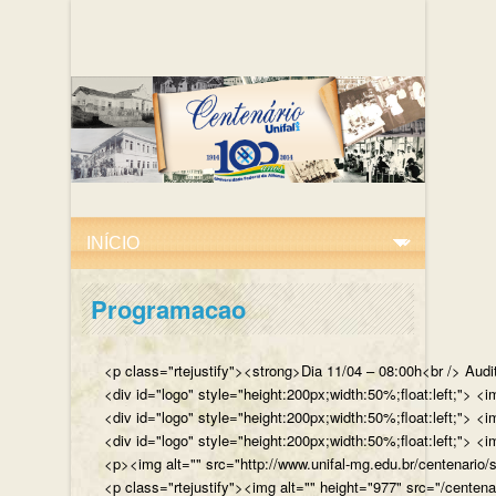
Programacao
<p class="rtejustify"><strong>Dia 11/04 – 08:00h<br /> Aud
<div id="logo" style="height:200px;width:50%;float:left;"
<div id="logo" style="height:200px;width:50%;float:left;"> 
<div id="logo" style="height:200px;width:50%;float:left;">
<p><img alt="" src="http://www.unifal-mg.edu.br/centenario/
<p class="rtejustify"><img alt="" height="977" src="/cent