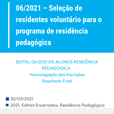
06/2021 – Seleção de
residentes voluntário para o
programa de residência
pedagógica
EDITAL 06/2021 DE ALUNOS RESIDÊNCIA
PEDAGÓGICA
Homologação das Inscrições
Resultado Final
30/03/2021
2021
,
Editais Encerrados
,
Residência Pedagógica