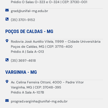
Prédio O Salas O-323 e O-324 | CEP: 37130-001
grad@unifal-mg.edu.br
(35) 3701-9152
POÇOS DE CALDAS - MG
Rodovia José Aurélio Vilela, 11999 - Cidade Universitária
Poços de Caldas, MG | CEP: 37715-400
Prédio A | Sala A-013
(35) 3697-4618
VARGINHA - MG
Av. Celina Ferreira Ottoni, 4000 - Padre Vitor
Varginha, MG | CEP: 37048-395
Prédio A Sala A-107B
prograd.varginha@unifal-mg.edu.br