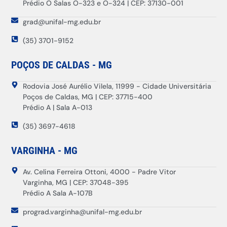
Prédio O Salas O-323 e O-324 | CEP: 37130-001
grad@unifal-mg.edu.br
(35) 3701-9152
POÇOS DE CALDAS - MG
Rodovia José Aurélio Vilela, 11999 - Cidade Universitária
Poços de Caldas, MG | CEP: 37715-400
Prédio A | Sala A-013
(35) 3697-4618
VARGINHA - MG
Av. Celina Ferreira Ottoni, 4000 - Padre Vitor
Varginha, MG | CEP: 37048-395
Prédio A Sala A-107B
prograd.varginha@unifal-mg.edu.br