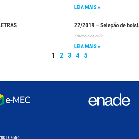
LEIA MAIS »
-LETRAS
22/2019 – Seleção de bolsi
2 de maio de 2019
LEIA MAIS »
1
2
3
4
5
700 | Centro