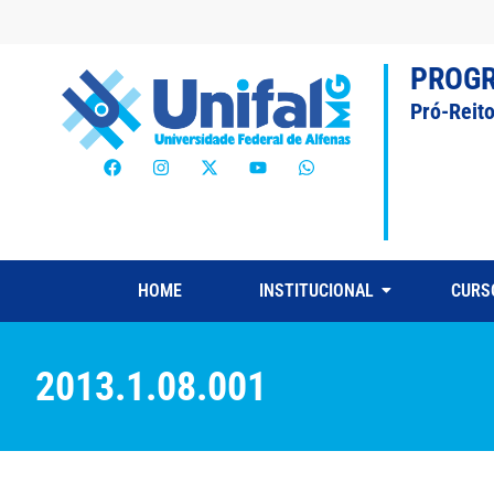
PROG
Pró-Reit
HOME
INSTITUCIONAL
CURS
2013.1.08.001