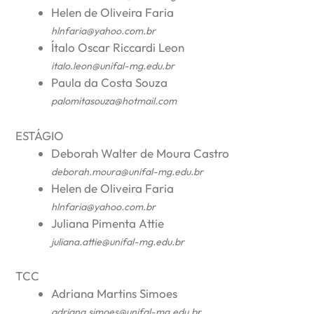
Helen de Oliveira Faria
hlnfaria@yahoo.com.br
Ítalo Oscar Riccardi Leon
italo.leon@unifal-mg.edu.br
Paula da Costa Souza
palomitasouza@hotmail.com
ESTÁGIO
Deborah Walter de Moura Castro
deborah.moura@unifal-mg.edu.br
Helen de Oliveira Faria
hlnfaria@yahoo.com.br
Juliana Pimenta Attie
juliana.attie@unifal-mg.edu.br
TCC
Adriana Martins Simoes
adriana.simoes@unifal-mg.edu.br