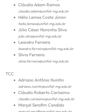
Cláudia Adam Ramos
claudia.adam@unifal-mg.edu.br
Hélio Lemes Costa Júnior
helio.lemes@unifal-mg.edu.br
Júlio César Noronha Silva
julio.silva@unifal-mg.edu.br
Leandro Ferreira
leandro.ferreira@unifal-mg.edu.br
Sílvia Ferreira
silvia.ferreira@unifal-mg.edu.br
TCC
Adriano Antônio Nuintin
adriano.nuintin@unifal-mg.edu.br
Cláudio Roberto Caríssimo
claudio.carissimo@unifal-mg.edu.br
Marçal Serafim Candido
marcal.serafim@unifal-mg.edu.br