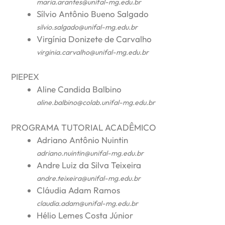
maria.arantes@unifal-mg.edu.br
Sílvio Antônio Bueno Salgado
silvio.salgado@unifal-mg.edu.br
Virgínia Donizete de Carvalho
virginia.carvalho@unifal-mg.edu.br
PIEPEX
Aline Candida Balbino
aline.balbino@colab.unifal-mg.edu.br
PROGRAMA TUTORIAL ACADÊMICO
Adriano Antônio Nuintin
adriano.nuintin@unifal-mg.edu.br
Andre Luiz da Silva Teixeira
andre.teixeira@unifal-mg.edu.br
Cláudia Adam Ramos
claudia.adam@unifal-mg.edu.br
Hélio Lemes Costa Júnior