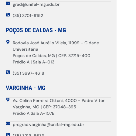
grad@unifal-mg.edu.br
(35) 3701-9152
POÇOS DE CALDAS - MG
Rodovia José Aurélio Vilela, 11999 - Cidade
Universitária
Poços de Caldas, MG | CEP: 37715-400
Prédio A | Sala A-013
(35) 3697-4618
VARGINHA - MG
Av. Celina Ferreira Ottoni, 4000 - Padre Vitor
Varginha, MG | CEP: 37048-395
Prédio A Sala A-107B
prograd.varginha@unifal-mg.edu.br
(35) 3219-8633