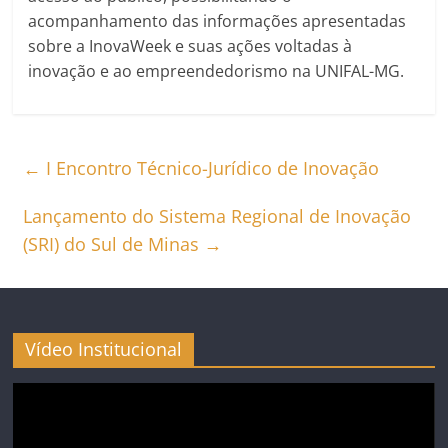
acompanhamento das informações apresentadas
sobre a InovaWeek e suas ações voltadas à
inovação e ao empreendedorismo na UNIFAL-MG.
←
I Encontro Técnico-Jurídico de Inovação
Lançamento do Sistema Regional de Inovação
(SRI) do Sul de Minas
→
Vídeo Institucional
Tocador
de
vídeo