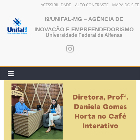
ACESSIBILIDADE
ALTO CONTRASTE
MAPA DO SITE
Pular
I9/UNIFAL-MG – AGÊNCIA DE
para
o
INOVAÇÃO E EMPREENDEDORISMO
Universidade Federal de Alfenas
conteúdo