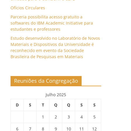
Ofícios Circulares
Parceria possibilita acesso gratuito a
softwares do IBM Academic Initiative para
estudantes e professores
Estudo desenvolvido no Laboratório de Novos
Materiais e Dispositivos da Universidade é
reconhecido em evento da Sociedade
Brasileira de Pesquisas em Materiais
Reuniões da Congregação
Julho 2025
D
S
T
Q
Q
S
S
1
2
3
4
5
6
7
8
9
10
11
12