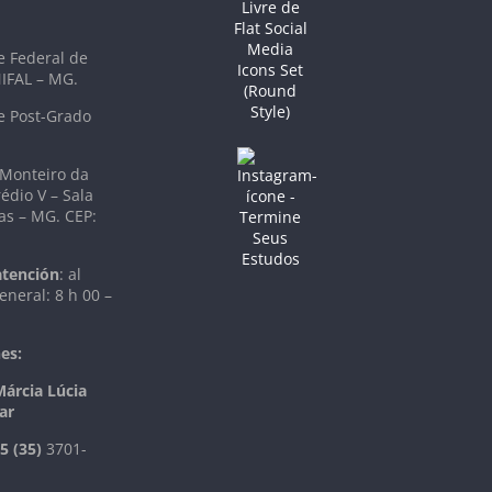
e Federal de
NIFAL – MG.
e Post-Grado
 Monteiro da
rédio V – Sala
as – MG. CEP:
atención
: al
eneral: 8 h 00 –
es:
Márcia Lúcia
ar
5 (35)
3701-