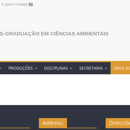
Ir para o rodapé
4
S-GRADUAÇÃO EM CIÊNCIAS AMBIENTAIS
PRODUÇÕES
DISCIPLINAS
SECRETARIA
ÁREA D
Address:
Direcció