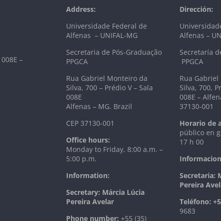
Address:
Dirección:
Universidade Federal de
Universidad
Alfenas – UNIFAL-MG
Alfenas – U
Secretaria de Pós-Graduação
Secretaría d
 008E –
PPGCA
PPGCA
Rua Gabriel Monteiro da
Rua Gabriel
Silva, 700 – Prédio V – Sala
Silva, 700, P
008E
008E – Alfen
Alfenas – MG. Brazil
37130-001
CEP 37130-001
Horario de 
público en g
Office hours:
17 h 00
Monday to Friday, 8:00 a.m. –
5:00 p.m.
Informacion
Information:
Secretaria: 
Pereira Avel
Secretary: Márcia Lúcia
Pereira Avelar
T
eléfono:
+5
9683
Phone number:
+55 (35)