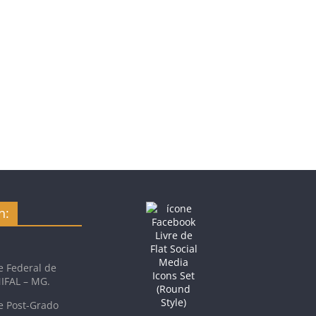
n:
e Federal de
NIFAL – MG.
e Post-Grado