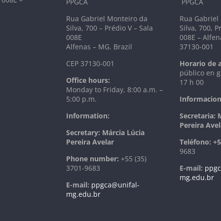
PPGCA
PPGCA
Rua Gabriel Monteiro da
Rua Gabriel
Silva, 700 – Prédio V – Sala
Silva, 700, P
008E
008E – Alfen
Alfenas – MG. Brazil
37130-001
CEP 37130-001
Horario de 
público en g
Office hours:
17 h 00
Monday to Friday, 8:00 a.m. –
5:00 p.m.
Informacion
Information:
Secretaria: 
Pereira Avel
Secretary: Márcia Lúcia
Pereira Avelar
T
eléfono:
+5
9683
Phone number:
+55 (35)
3701-9683
E-mail:
ppgc
mg.edu.br
E-mail:
ppgca@unifal-
mg.edu.br