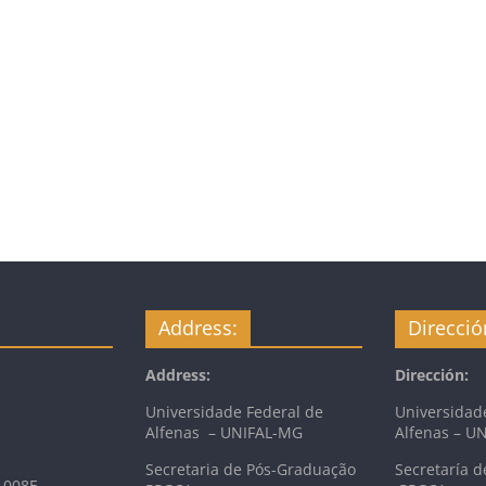
Address:
Direcció
Address:
Dirección:
Universidade Federal de
Universidad
Alfenas – UNIFAL-MG
Alfenas – U
Secretaria de Pós-Graduação
Secretaría d
 008E –