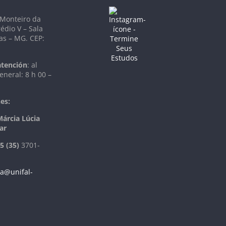
 Monteiro da
rédio V – Sala
as – MG. CEP:
atención
: al
eneral: 8 h 00 –
es:
Márcia Lúcia
ar
5 (35)
3701-
a@unifal-