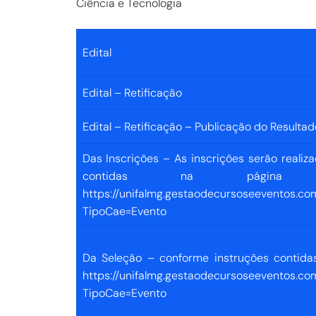
Ciência e Tecnologia
Edital
Edital – Retificação
Edital – Retificação – Publicação do Resultad
Das Inscrições –
As inscrições serão realiz
contidas na página
https://unifalmg.gestaodecursoseeventos.co
TipoCae=Evento
Da Seleção –
conforme instruções contid
https://unifalmg.gestaodecursoseeventos.co
TipoCae=Evento