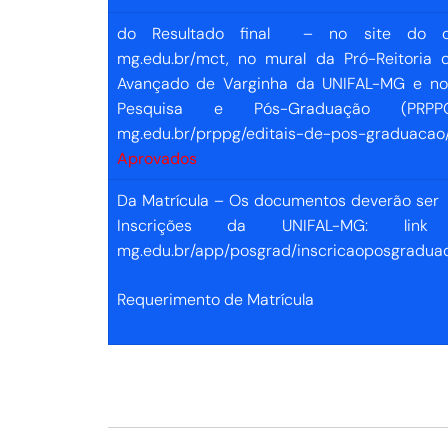
do Resultado final – no site do 
mg.edu.br/mct
, no mural da Pró-Reitoria
Avançado de Varginha da UNIFAL-MG e no 
Pesquisa e Pós-Graduação (PR
mg.edu.br/prppg/editais-de-pos-graduacao
Aprovados
Da Matrícula
–
Os documentos deverão ser 
Inscrições da UNIFAL-MG: link http
mg.edu.br/app/posgrad/inscricaoposgradua
Requerimento de Matrícula