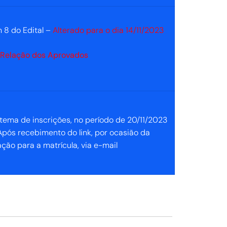
m 8 do Edital –
Alterado para o dia 14/11/2023
Relação dos Aprovados
istema de inscrições, no período de 20/11/2023
Após recebimento do link, por ocasião da
ção para a matrícula, via e-mail