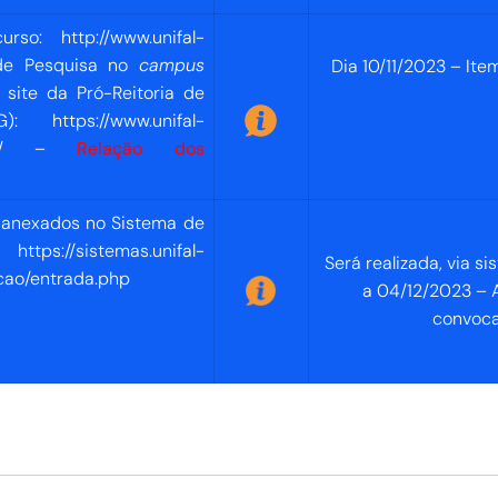
curso:
http://www.unifal-
 de Pesquisa no
campus
Dia 10/11/2023 – Ite
site da Pró-Reitoria de
PPG):
https://www.unifal-
/
–
Relação dos
anexados no Sistema de
s://sistemas.unifal-
Será realizada, via s
cao/entrada.php
a 04/12/2023
– 
convoca