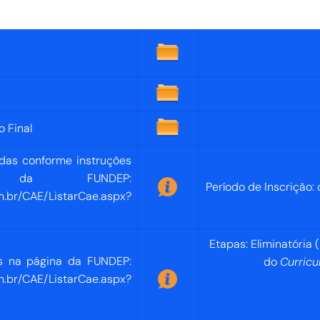
o Final
adas conforme instruções
 da FUNDEP:
Período de Inscrição:
m.br/CAE/ListarCae.aspx?
Etapas: Eliminatória 
as na página da FUNDEP:
do
Curricu
m.br/CAE/ListarCae.aspx?