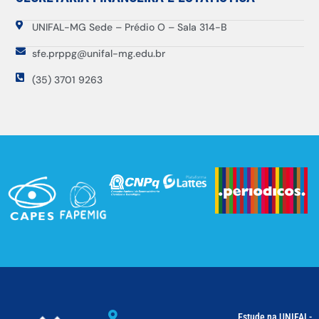
UNIFAL-MG Sede – Prédio O – Sala 314-B
sfe.prppg@unifal-mg.edu.br
(35) 3701 9263
Estude na UNIFAL-