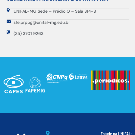
UNIFAL-MG Sede – Prédio O – Sala 314-B
sfe.prppg@unifal-mg.edu.br
(35) 3701 9263
Estude na UNIFAL-