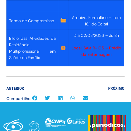
Arquivo: Formulário – item
Termo de Compromisso
16.1 do Edital
Dia 02/03/2026 – às 8h
Início das Atividades da
Residência
Local: Sala R-105 – Prédio
Multiprofissional em
da Enfermagem
Saúde da Família
ANTERIOR
PRÓXIMO
Compartilhe: