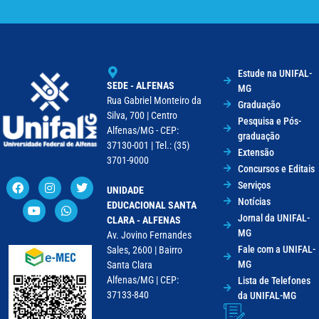
Estude na UNIFAL-
SEDE - ALFENAS
MG
Rua Gabriel Monteiro da
Graduação
Silva, 700 | Centro
Pesquisa e Pós-
Alfenas/MG - CEP:
graduação
37130-001 | Tel.: (35)
Extensão
3701-9000
Concursos e Editais
Serviços
UNIDADE
Notícias
EDUCACIONAL SANTA
Jornal da UNIFAL-
CLARA - ALFENAS
MG
Av. Jovino Fernandes
Fale com a UNIFAL-
Sales, 2600 | Bairro
MG
Santa Clara
Alfenas/MG | CEP:
Lista de Telefones
37133-840
da UNIFAL-MG