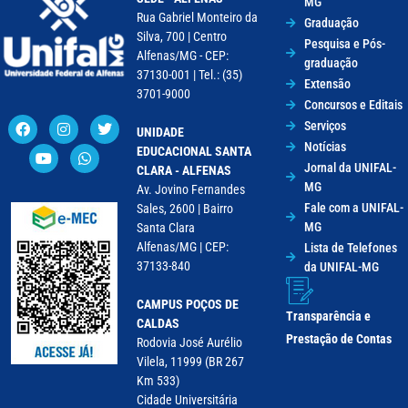
MG
Rua Gabriel Monteiro da
Graduação
Silva, 700 | Centro
Pesquisa e Pós-
Alfenas/MG - CEP:
graduação
37130-001 | Tel.: (35)
Extensão
3701-9000
Concursos e Editais
Serviços
UNIDADE
Notícias
EDUCACIONAL SANTA
Jornal da UNIFAL-
CLARA - ALFENAS
MG
Av. Jovino Fernandes
Fale com a UNIFAL-
Sales, 2600 | Bairro
MG
Santa Clara
Alfenas/MG | CEP:
Lista de Telefones
37133-840
da UNIFAL-MG
CAMPUS POÇOS DE
Transparência e
CALDAS
Prestação de Contas
Rodovia José Aurélio
Vilela, 11999 (BR 267
Km 533)
Cidade Universitária