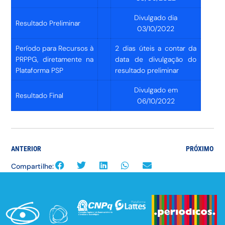
Divulgado dia
Resultado Preliminar
03/10/2022
Período para Recursos à
2 dias úteis a contar da
PRPPG, diretamente na
data de divulgação do
Plataforma PSP
resultado preliminar
Divulgado em
Resultado Final
06/10/2022
ANTERIOR
PRÓXIMO
Compartilhe: