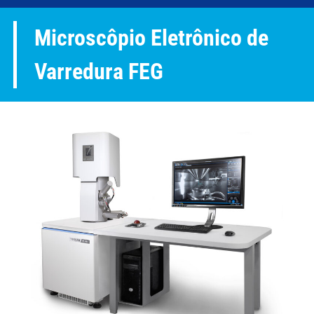
Microscôpio Eletrônico de
Varredura FEG