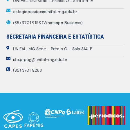
UNIFAL-MG Sede – Prédio O – Sala 314-E
estagioposdoc@unifal-mg.edu.br
(35) 3701 9153 (Whatsapp Business)
SECRETARIA FINANCEIRA E ESTATÍSTICA
UNIFAL-MG Sede – Prédio O – Sala 314-B
sfe.prppg@unifal-mg.edu.br
(35) 3701 9263