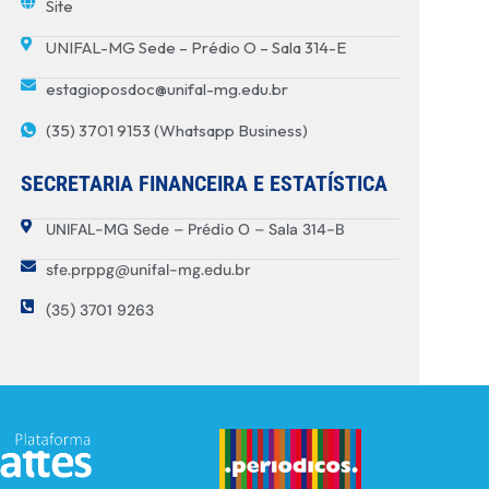
Site
UNIFAL-MG Sede – Prédio O – Sala 314-E
estagioposdoc@unifal-mg.edu.br
(35) 3701 9153 (Whatsapp Business)
SECRETARIA FINANCEIRA E ESTATÍSTICA
UNIFAL-MG Sede – Prédio O – Sala 314-B
sfe.prppg@unifal-mg.edu.br
(35) 3701 9263