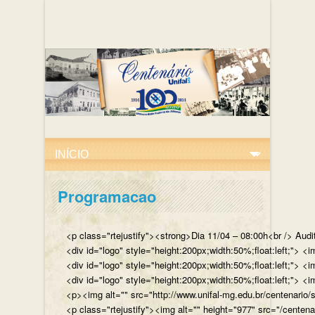
Programacao
<p class="rtejustify"><strong>Dia 11/04 – 08:00h<br /> Aud
<div id="logo" style="height:200px;width:50%;float:left;"
<div id="logo" style="height:200px;width:50%;float:left;"> 
<div id="logo" style="height:200px;width:50%;float:left;">
<p><img alt="" src="http://www.unifal-mg.edu.br/centenario/
<p class="rtejustify"><img alt="" height="977" src="/cent