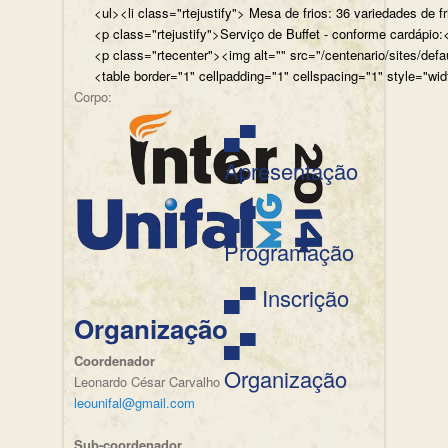
<ul><li class="rtejustify"> Mesa de frios: 36 variedades de fr
<p class="rtejustify">Serviço de Buffet - conforme cardápio:<
<p class="rtecenter"><img alt="" src="/centenario/sites/d
<table border="1" cellpadding="1" cellspacing="1" style="wid
Corpo:
▄▀
Apresentação
▄▀
Programação
▄▀ Inscrição
Organização
▄▀
Coordenador
Organização
Leonardo César Carvalho
leounifal@gmail.com
Sub-coordenador