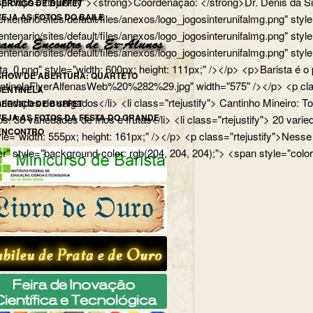
p> <p class="rtejustify"><strong>Coordenação: </strong>Dr. Dênis d
SERVIÇO DE BUFFET
VEJA AS FOTOS DO BAILE
edu.br/centenario/sites/default/files/anexos/logo_jogosinterunifa
.br/centenario/sites/default/files/anexos/logo_jogosinterunifalmg.p
u.br/centenario/sites/default/files/anexos/logo_jogosinterunifalmg.
rista_0.png" style="width: 600px; height: 111px;" /></p> <p>Barista
SHOW DE ABERTURA: QUARTETO
uartetoSentinelaFlyerAlfenasWeb%20%282%29.jpg" width="575" /></p>
SENTINELA
 variedades de salgados</li> <li class="rtejustify"> Cantinho Mineiro:
SERVIÇO DE BUFFET
VEJA AS FOTOS DA FESTA DO GRANDE
ios: 36 variedades de frios e frutas</li> <li class="rtejustify"> 20 v
ENCONTRO
jpg" style="width: 555px; height: 161px;" /></p> <p class="rteju
r" style="background-color: rgb(204, 204, 204);"> <span style="color: