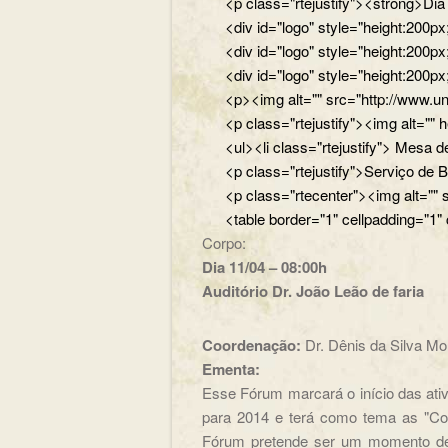
<p class="rtejustify"><strong>Di
<div id="logo" style="height:200
<div id="logo" style="height:200p
<div id="logo" style="height:200p
<p><img alt="" src="http://www.un
<p class="rtejustify"><img alt="
<ul><li class="rtejustify"> Mesa de
<p class="rtejustify">Serviço de B
<p class="rtecenter"><img alt=""
<table border="1" cellpadding="1"
Corpo:
Dia 11/04 – 08:00h
Auditório Dr. João Leão de faria
Coordenação:
Dr. Dênis da Silva M
Ementa:
Esse Fórum marcará o início das at
para 2014 e terá como tema as "Con
Fórum pretende ser um momento de r