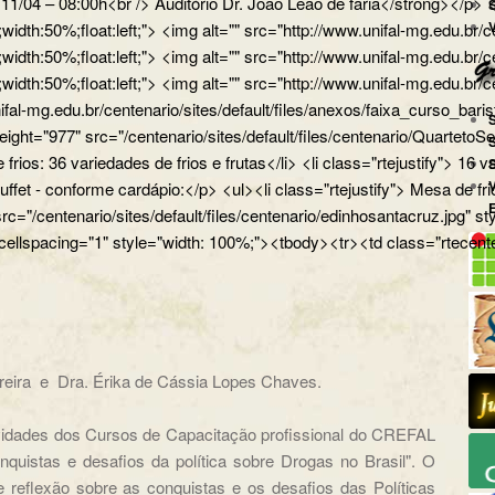
a 11/04 – 08:00h<br /> Auditório Dr. João Leão de faria</strong></
px;width:50%;float:left;"> <img alt="" src="http://www.unifal-mg.
x;width:50%;float:left;"> <img alt="" src="http://www.unifal-mg.edu
x;width:50%;float:left;"> <img alt="" src="http://www.unifal-mg.ed
ifal-mg.edu.br/centenario/sites/default/files/anexos/faixa_curso_ba
" height="977" src="/centenario/sites/default/files/centenario/Q
 frios: 36 variedades de frios e frutas</li> <li class="rtejustify"> 16
uffet - conforme cardápio:</p> <ul><li class="rtejustify"> Mesa de fr
 src="/centenario/sites/default/files/centenario/edinhosantacruz.
 cellspacing="1" style="width: 100%;"><tbody><tr><td class="rtecente
oreira e Dra. Érika de Cássia Lopes Chaves.
ividades dos Cursos de Capacitação profissional do CREFAL
quistas e desafios da política sobre Drogas no Brasil". O
eflexão sobre as conquistas e os desafios das Políticas