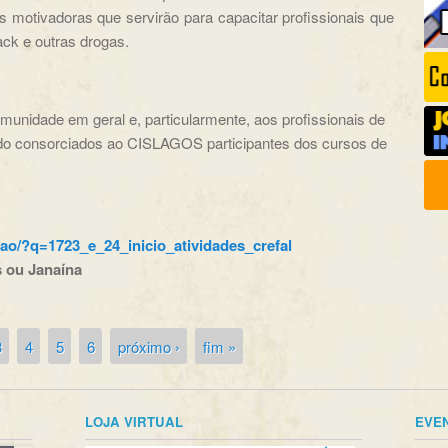
 motivadoras que servirão para capacitar profissionais que
ack e outras drogas.
comunidade em geral e, particularmente, aos profissionais de
 do consorciados ao CISLAGOS participantes dos cursos de
sao/?q=1723_e_24_inicio_atividades_crefal
s ou Janaína
3
4
5
6
próximo ›
fim »
LOJA VIRTUAL
EVE