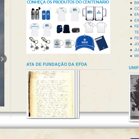
BA
CO
EN
EX
FE
T
FE
JO
JU
MI
ATA DE FUNDAÇÃO DA EFOA
UNIF