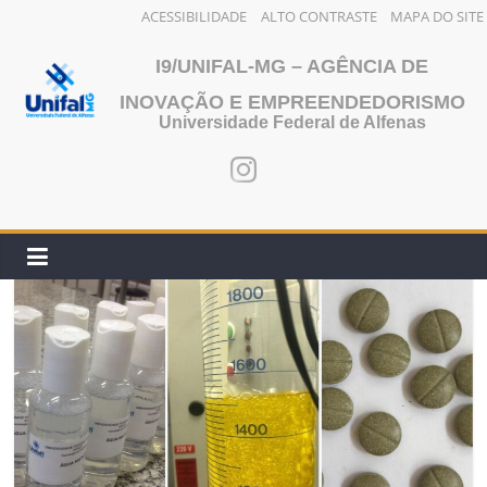
ACESSIBILIDADE
ALTO CONTRASTE
MAPA DO SITE
Pular
I9/UNIFAL-MG – AGÊNCIA DE
para
o
INOVAÇÃO E EMPREENDEDORISMO
Universidade Federal de Alfenas
conteúdo