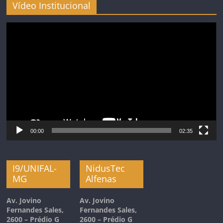
Vídeo Institucional
Tocador
de
vídeo
00:00
02:35
I9/UNIFAL-
NidusTec
MG
Alfenas
Av. Jovino
Av. Jovino
Fernandes Sales,
Fernandes Sales,
2600 – Prédio G
2600 – Prédio G