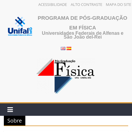
ACESSIBILIDADE
ALTO CONTRASTE
MAPA DO SITE
Pular
PROGRAMA DE PÓS-GRADUAÇÃO
para
o
EM FÍSICA
Universidades Federais de Alfenas e
conteúdo
São João del-Rei
Sobre