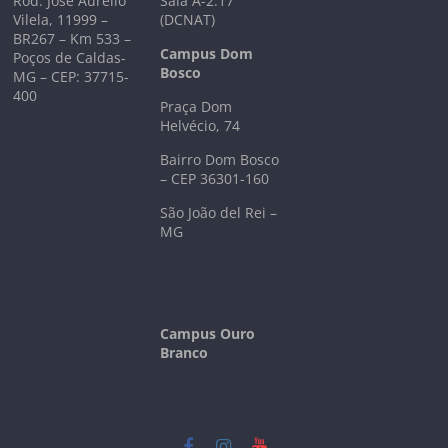
Rod. José Aurélio
Sala A-2.17
Vilela, 11999 –
(DCNAT)
BR267 – Km 533 –
Campus Dom
Poços de Caldas-
Bosco
MG – CEP: 37715-
400
Praça Dom
Helvécio, 74
Bairro Dom Bosco
– CEP 36301-160
São João del Rei –
MG
Campus Ouro
Branco