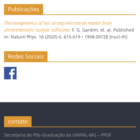
Publicações
Thermodynamics of hot strong-interaction matter from
ultrarelativistic nuclear collisions;
F. G. Gardim, et. al. Published
in: Nature Phys. 16 (2020) 6, 615-619 • 1908.09728 [nucl-th]
Redes Sociais
contato
Secretaria de Pós-Graduação da UNIFAL-MG – PPGF