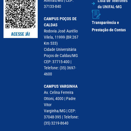
Alfenas/MG | CEP:
Lista de Telefones
37133-840
da UNIFAL-MG
CAMPUS POÇOS DE
Transparência e
CALDAS
Prestação de Contas
Rodovia José Aurélio
Vilela, 11999 (BR 267
Km 533)
Cidade Universitária
Poços de Caldas/MG
CEP: 37715-400 |
Telefone: (35) 3697-
4600
CAMPUS VARGINHA
Av. Celina Ferreira
Ottoni, 4000 | Padre
Vitor
Varginha/MG | CEP:
37048-395 | Telefone:
(35) 3219-8640